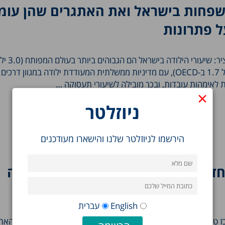
משפחות בישראל ואת האתגרים שהן עומ
ל פתרונות
בין הנושאים הנסקרים בתקציר: שיעורי ה
לאישה בהשוואה לממוצע של 1.7 ב-OECD), עם מדיניות ממשלתית המעודדת ילודה במגוון ד
 לאימהות עובדות, ובכך מובילה לשיעורי תעסוקה …
×
ניוזלטר
הירשמו לניוזלטר שלנו והישארו מעודכנים
חדש על מבנה משפחתי וסוגיות רווחה
English
עברית
ז טאוב מדגיש את מאפייניהן הייחודיים של משפחות בישראל ואת האת