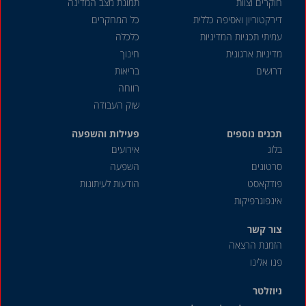
חוקרים וצוות
תמונת מצב המדינה
יולי 2024
דירקטוריון ואסיפה כללית
כל המחקרים
עמיתי תכניות המדיניות
כלכלה
יוני 2024
מדיניות ארגונית
חינוך
מאי 2024
דרושים
בריאות
אפריל 2024
רווחה
שוק העבודה
מרץ 2024
תכנים נוספים
פברואר 2024
פעילות והשפעה
בלוג
אירועים
ינואר 2024
סרטונים
השפעה
דצמבר 2023
פודקאסט
הודעות לעיתונות
אינפוגרפיקות
נובמבר 2023
אוקטובר 2023
צור קשר
הזמנת הרצאה
ספטמבר 2023
פנו אלינו
אוגוסט 2023
ניוזלטר
יולי 2023