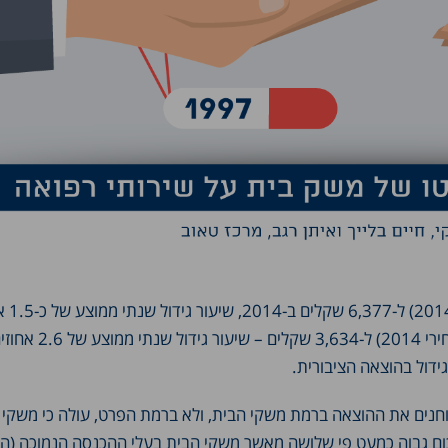
ההוצאה הציבורית לנפש ע
מנגד, ההוצאה הפרטית עלתה באותה תקופה מ-2,247 שקלים (במחירי 2014) ל-3,634 שקלים – שיעור 
ידול בהוצאה הציבורית.
נים את ההוצאה ברמת משקי הבית, ולא ברמת הפרט, עולה כי משקי 
סכום גבוה כמעט פי שלושה מאשר משקי הבית בעלי ההכנסה הנמוכה (הח