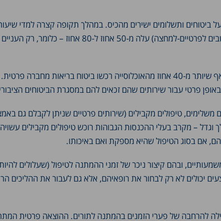
 ביטוחים ותשלומים ישירים מהכיס. במהלך תקופה קצרה למדי שיעור
הישראלים שרכשו ביטוחי בריאות משלימים של קופות החולים (הנחשבים לפרטיים-למחצה) עלה מ-50 אחוז ל-80
ביטוחים פרטיים מסחריים מקובלים פחות מאשר ביטוחים משלימים, אף שיותר מ-40 אחוז מהאוכלוסייה רכשו ביטוח בריאות מחברה פ
אופן פרטי עבור שירותים שהם זכאים להם במסגרת הביטוחים הציבוריי
משלימים, טיפולים מקבילים (שירותים פרטיים שניתן לקבלם גם באמ
לך וגדל – מקרב בעלי ההכנסות הגבוהות רוכש טיפולים מקבילים עשויה
הם, אם בסוג הטיפול שהיא מספקת ואם באיכותו.
מעותיים, ובהם קיצור ניכר של זמני ההמתנה לטיפול (שעלולים להיות
ם יכולים לא רק לבחור את רופאיהם, אלא גם לעבור את ההליכים הרפ
ילה להרחבה של פערי הזמנים בהמתנה לתורים. ההוצאה פרטית המתר