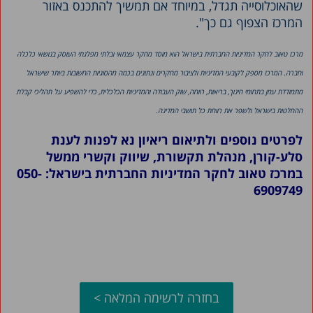
שהאוכלוסייה תגדל, במיוחד אם תמשיך להתכנס באזור
המרכז הצפוף גם כך".
מרכז טאוב לחקר המדיניות החברתית בישראל הוא מוסד מחקר עצמאי ובלתי מפלגתי העוסק בנושאי כלכלה
וחברה. המרכז מספק לקובעי המדיניות ולציבור מחקרים ונתונים בכמה מהסוגיות החשובות ביותר שישראל
מתמודדת עמן בתחומי חינוך, בריאות, רווחה, שוק העבודה והמדיניות הכלכלית, כדי להשפיע על תהליכי קבלת
ההחלטות בישראל ולשפר את רווחת כל תושבי המדינה.
לפרטים נוספים ולתיאום ריאיון נא לפנות לענת
סלע-קורן, מנהלת תקשורת, שיווק וקשרי ממשל
במרכז טאוב לחקר המדיניות החברתית בישראל: 050-
6909749
בחזרה לרשימה המלאה >