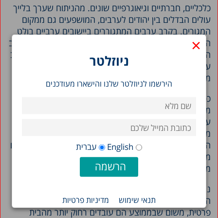
כלכליים, חברתיים וגיאוגרפיים שונים. מהניתוח שערך בלייך
עולים הבדלים בין יהודים לערבים, המושפעים גם ממקום
המגורים. בקרב ערבים המתגוררים ביישובים ערביים בולט
×
השימוש המועט בתחבורה ציבורית, הנובע מהיצע נמוך עקב
היעדר תשתית הולמת לתחבורה ציבורית. לעומת זאת, בקרב
ניוזלטר
עובדים ערבים יש שימוש נרחב יחסית בהסעות מאורגנות
מטעם המעסיק.
הירשמו לניוזלטר שלנו והישארו מעודכנים
ככלל, תשתיות התחבורה ביישובים ערביים טובות פחות
מאשר ביישובים יהודיים, והדבר ניכר בסקרי שביעות רצון.
ערבים המתגוררים ביישובים שיש בהם רוב יהודי מרוצים
ממצב הכבישים יותר מתושבים ביישובים ערביים, ובקרב
המשתמשים בתחבורה ציבורית 82 אחוזים מהיהודים מרוצים
English
עברית
ממיקום תחנת האוטובוס הקרובה לביתם, לעומת 63 אחוזים
מהערבים.
נוסף על כך, נמצאו הבדלים מגדריים בבחירת אמצעי
תנאי שימוש
מדיניות פרטיות
התחבורה: גברים נוטים יותר מנשים להשתמש במכונית
פרטית, משום שבממוצע הם עובדים רחוק יותר מהבית