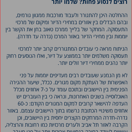
רוצים לנסוע פחות? שלמו יותר
ההחלטה היכן להתגורר ולעבוד מורכבות ממגוון גורמים,
ובהם הבדלים בין אזורים במחירי הדיור ומיקום של מרכזי
התעסוקה. המחקר של בלייך ממרכז טאוב בחן את הקשר בין
יוממות ובין מחירי הדיור באזור המרכז (גדרה עד חדרה).
הניתוח מראה כי עובדים המתגוררים קרוב יותר למרכזי
תעסוקה משלמים יותר בממוצע על דיור, ואלו הנוסעים רחוק
יותר נהנים ממחירי דיור זולים יותר.
לא מן הנמנע שעובדים רבים מעדיפים יוממות על פני
האפשרות של העתקת מקום מגורים. ככלל, שיעור ההגירה
הפנימית בין היישובים ובתוכם עומד על כ-7 אחוזים מכלל
האוכלוסייה בשנים האחרונות, ונראה כי בין העוברים יש
העדפה להישאר קרובים למקום המגורים הקודם: כ-60
אחוזים משינויי הכתובת נרשמו בתוך היישובים עצמם. באזור
גדרה-חדרה המרחקים הקצרים יחסית בין היישובים, וכן
הקִרבה לאזור תל אביב ולערים מרכזיות כמו רחובות והרצליה,
עשויים לעודד בחירה בנסיעות ארוכות יותר על פני מעבר