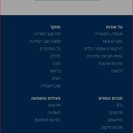
על אודות
מחקר
משימה, היסטוריה
דוח מצב המדינה
חוקרים וצוות
תמונת מצב המדינה
דירקטוריון ואסיפה כללית
כל המחקרים
עמיתי תכניות המדיניות
כלכלה
מדיניות ארגונית
חינוך
דרושים
בריאות
רווחה
שוק העבודה
תכנים נוספים
פעילות והשפעה
בלוג
אירועים
סרטונים
השפעה
פודקאסט
הודעות לעיתונות
אינפוגרפיקות