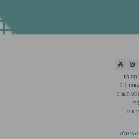
 תחילת
שנות האלפיים. בשנת אלפיים – שנת שגשוג בישראל – שיעור האבטלה הגיע ל-8.8 אחוזים לעומת 6.1
 בארבע השנים
יעורי
תכנסים לאלה של ה-OECD. בשנת 2008 הם כמעט השתוו אליהם: 6.1 אחוזים
מונה התהפכה. ברבעון האחרון של 2009 שיעורי האבטלה