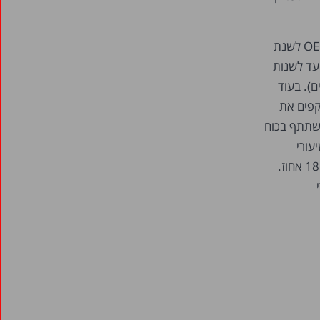
תרשים 2 מציג את שיעורי אי-התעסוקה של גברים גילאי 35-54 בישראל ובמרבית מדינות OECD לשנת
 עד לשנות
עבודה העיקריים). בעוד
קפים את
35-5, וזאת בין אם הפרט משתתף בכוח
עורי
אי-התעסוקה ב-OECD נעים סביב ממוצע של 11.9 אחוז, השיעור המקביל בישראל הגיע ל-18.9 אחוז.
י