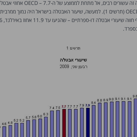
בישראל נפלו, לראשונה זה עשורים רבים, אל מתחת לממ
לעומת 7.9 אחוזים ב-OECD (תרשים 1). למעשה, שיעור האבטלה בישראל היה נמוך ממ