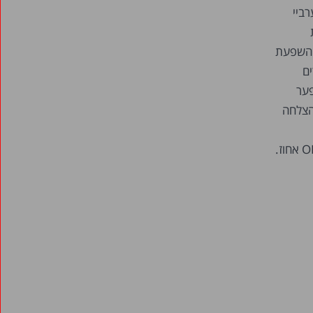
ביי
חרי שמנטרלים את השפעת
ם יהודים
דל זה חושף פער
הצלחה