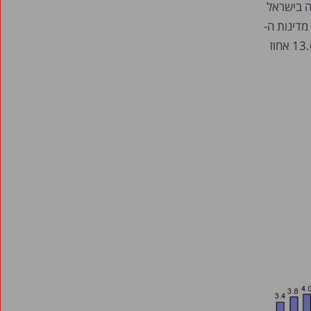
וצע של ה-OECD – 7.7 אחוזי אבטלה בישראל
רבית מדינות ה-
OECD, כאשר חלקן אף חווה שיעורי אבטלה דו-ספרתיים – שהגיעו עד 11.9 אחוז באירלנד, 13.6 אחוז