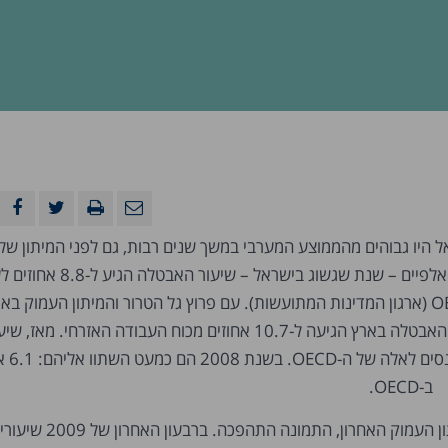
 היו גבוהים מהממוצע המערבי במשך שנים רבות, גם לפני המיתון של
אחוזים בממוצע ב-OECD (ארגון המדינות המתועשות). עם פרוץ גל הטרור והמיתון העמוק
הראשונות של העשור, האבטלה בארץ הגיעה ל-10.7 אחוזים מכוח העבודה האזרחי. מאז, ש
האבטלה הולכים ומ
עם כניסת העולם למיתון העמוק האחרון, הת