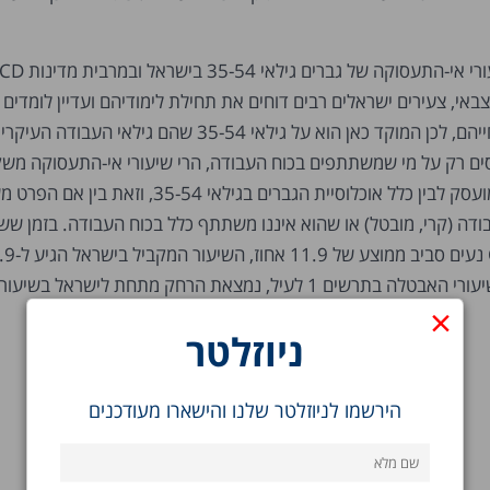
 הצבאי, צעירים ישראלים רבים דוחים את תחילת לימודיהם ועדיין לומדים
העשרים המאוחרות בחייהם, לכן המוקד כאן הוא על גילאי 35-54 שהם גילאי ה
ים רק על מי שמשתתפים בכוח העבודה, הרי שיעורי אי-התעסוקה מש
היחס בין כל מי שאינו מועסק לבין כלל אוכלוסיית הגברים בגילאי 4
ודה (קרי, מובטל) או שהוא איננו משתתף כלל בכוח העבודה. בזמן ששי
אפילו ספרד, שיאנית שיעורי האבטלה בתרשים 1 לעיל, נמצאת הרחק מתחת לישראל בשיעור
×
ניוזלטר
הירשמו לניוזלטר שלנו והישארו מעודכנים