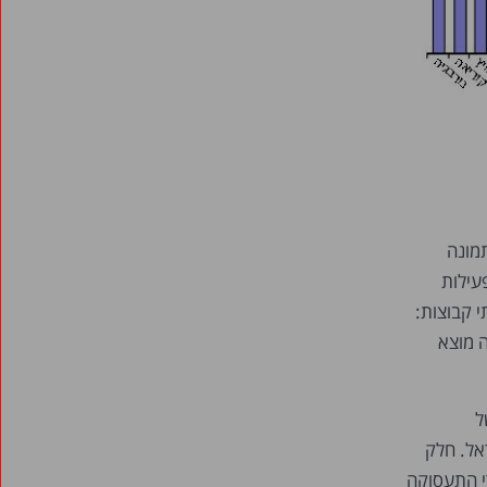
מונה
עילות
 קבוצות:
 מוצא
 של
אל. חלק
י התעסוקה