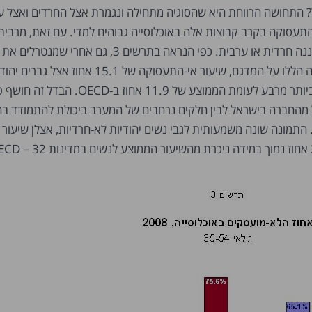
? התחושה הרווחת היא שהסוגיה מתחילה ונגמרת אצל החרדים ואצל ער
-התעסוקה בקרב קבוצות אלה באוכלוסייה גבוהים למדי. עם זאת, מרבית
האוכלוסייה בישראל איננה חרדית או ערבית. כפי הנראה בתרשים 3, גם א
שתי קבוצות האוכלוסייה הללו על המדגם, שיעור אי-התעסוקה של 15.1 אחוז אצל גברי
לא-חרדיים עדיין גבוה ביותר מרבע לעומת הממוצע של 11.9 אחוז ב-OECD. הב
ל מהחברה בישראל לבין חלקים נרחבים של המערב ביכולת להתמודד ב
 התמונה שונה משמעותית לגבי נשים יהודיות לא-חרדיות, אצלן שיעור