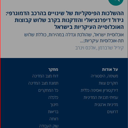
ההשלכות הפיסקליות של שינויים בהרכב הדמוגרפי:
גידול דיפרנציאלי והזדקנות בקרב שלוש קבוצות
האוכלוסייה העיקריות בישראל
אוכלוסיית ישראל, שהולכת וגדלה במהירות, כוללת שלוש
תת-אוכלוסיות עיקריות:...
קיריל שרברמן
אלכס וינרב
על אודות
מחקר
משימה, היסטוריה
דוח מצב המדינה
חוקרים וצוות
תמונת מצב המדינה
דירקטוריון ואסיפה כללית
כל המחקרים
עמיתי תכניות המדיניות
כלכלה
מדיניות ארגונית
חינוך
דרושים
בריאות
רווחה
שוק העבודה