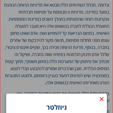
וכדומה. מכלול השירותים הללו מבטא את מדיניות הרווחה הנוהגת
בפועל במדינה. מדיניות זו מבוססת על תפיסות חברתיות
ועקרונות רווחה שהתפתחו במהלך השנים במדינות המפותחות.
התועלת הכוללת לחברה בנושאים אלה היא מעבר לתועלת
האישית. בתחום הבריאות קל להמחיש זאת: אדם שאינו מחסן
עצמו מפני מחלות מסוימות, מהווה מקור להידבקות של אחרים
בחברה. בנוסף, מדינת הרווחה מכירה בכך, שקיים אינטרס ציבורי,
שלכל אדם תינתן הזדמנות בסיסית שווה בחברה, ושיקול זה
מכתיב את פיתוחן של המערכות הללו במימון משותף, מתוך קופת
המיסים הכללית. מובן שהדברים אמורים להתבצע מבלי לפגוע
במוטיבציה שיש לפרטים לפעול בעניין ביוזמתם, ולמנוע התנערות
הפרט מאחריותו האישית בנושאים אלה.
כל הפעולות הללו מוצאות את ביטוין בתקציב המדינה, כפי
×
שיפורט בעמודים הבאים.
ניוזלטר
המאמר מופיע בפרק בפרסום השנתי של המרכז,
הקצאת