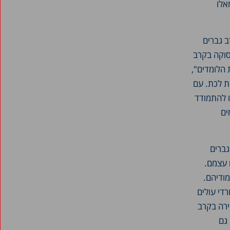
אלו
 גברים
84 אחוזים, ושיעורי התעסוקה בקרב
חברת הלומדים",
קת לכת. עם
ו להתמודד
ים
מהגברים
 עצמם.
ודיהם.
די עולים
רי הנשירה בקרב
הם גבוהים גם