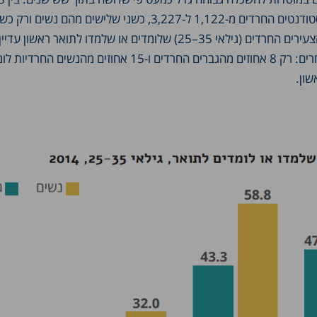
ל-2014 גדל מספר הסטודנטים החרדים מ-1,122 ל-3,227, כשני שלישים מהם 
למרות הגידול, שיעור הצעירים החרדים (גילאי 35–25) שלומדים או שלמדו לתואר ראשון 
בהשוואה למגזרים האחרים: רק 8 אחוזים מהגברים החרדים ו-15 אחוזים מה
שון.