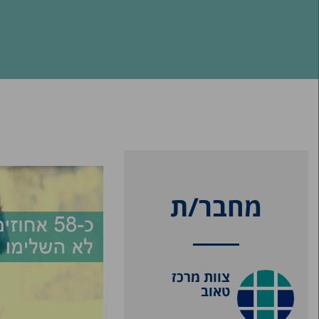
מחבר/ת
צוות מרכז
טאוב