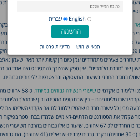
עורי התעסוקה – אף שעלו בשנים האחרונות – נמוכים בצורה ניכרת מ
ייה.
English
עברית
ו היו פני הדברים
. בשנות השבעים המאוחרות שיעורי התעסוקה בקרב
חרדים היו דומים לשיעורי התעסוקה באוכלוסייה הכללית ועמדו על כ-
הנשים החרדיות עמדו על כ-40 אחוזים. עקב התפתחויות פוליטיות וחברתיות התרחבה "
תנאי שימוש
מדיניות פרטיות
ם פנו ללימודי דת מלאים בישיבות, ושיעורי התעסוקה ירדו בצורה מרחי
ת שחרדים צעירים מתמודדים עמן כיום הן קשות יותר מאלו שעמן נאלצ
אשון של "חברת הלומדים". אין ספק שהצורך להתפרנס היה אחד הגורמ
שחלו במגזר החרדי בשיעורי התעסוקה ובהצטרפות ללימודים גבוהים.
ו ללימודים אקדמיים
שיעורי הנשירה גבוהים במיוחד
. כ-58 אחוזים 
דמי נשרו מלימודיהם – בין שבתקופת המכינה ובין שבמהלך הלימודים
בעה מבין כל עשרה חרדים שהחלו ללמוד לתואר אקדמי השלימו את לימ
שקלול את הסטודנטים הדתיים-לאומיים שלמדו בבתי ספר בפיקוח חר
שיעורי הנשירה של הגברים החרדים לכ-67 אחוזים. שיעורים אלו גבוהים בהרבה משיעו
גברים יהודים לא חרדים (כ-30 אחוזים) ובקרב גברים ערבים-ישראלים (41 אחוזים). 