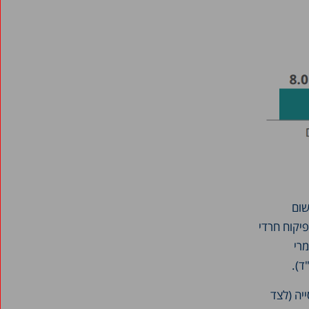
שום
יקוח חרדי
רי
ד).
יה (לצד