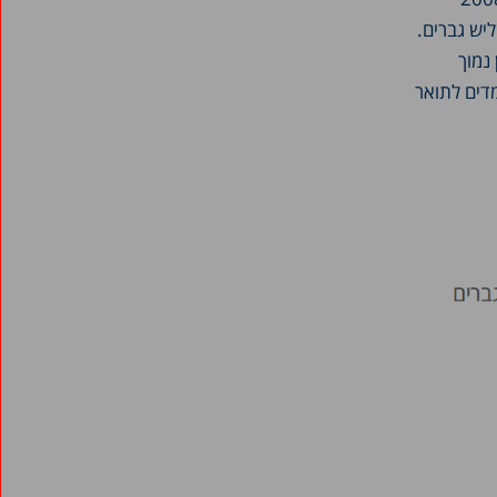
נשים ורק כשליש גברים.
עדיין נמוך
נשים החרדיות לומדים לתואר