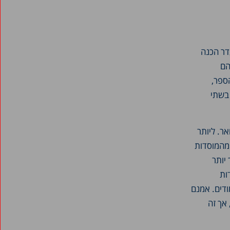
דר הכנה
הם
הספר,
 בשתי
ר. ליותר
 מהמוסדות
יותר
ות
ודים. אמנם
אך זה