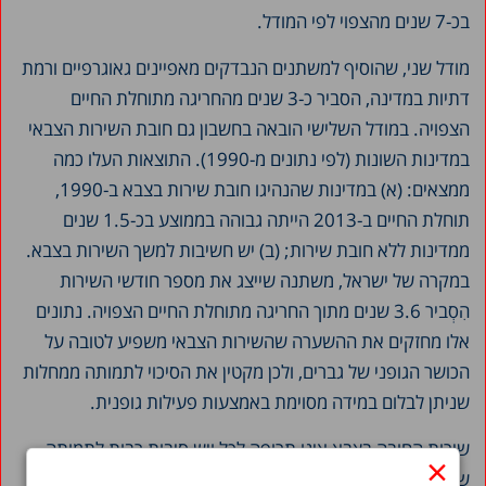
בכ-7 שנים מהצפוי לפי המודל.
מודל שני, שהוסיף ‏למשתנים הנבדקים מאפיינים גאוגרפיים ורמת
דתיות במדינה, הסביר כ-3 שנים מהחריגה מתוחלת החיים
‏הצפויה. במודל השלישי הובאה בחשבון גם חובת השירות הצבאי
במדינות השונות (לפי נתונים מ-‏‎1990‎‏). ‏התוצאות העלו כמה
ממצאים: (א) במדינות שהנהיגו חובת שירות בצבא ב-‏‎1990‎‏,
תוחלת החיים ב-2013 הייתה ‏גבוהה בממוצע בכ-1.5 שנים
ממדינות ללא חובת שירות; (ב) יש חשיבות למשך השירות בצבא.
במקרה של ‏ישראל, משתנה שייצג את מספר חודשי השירות
הִסְביר 3.6 שנים מתוך החריגה מתוחלת החיים הצפויה. נתונים
אלו מחזקים את ההשערה שהשירות הצבאי משפיע לטובה על
הכושר הגופני של גברים, ולכן מקטין את ‏הסיכוי לתמותה ממחלות
שניתן לבלום במידה מסוימת באמצעות פעילות גופנית.
שירות החובה בצבא אינו תרופה לכל ויש סיבות רבות לתמותה
×
שאפילו תכניות האימון הגופני הנרחבות והאינטנסיביות ביותר