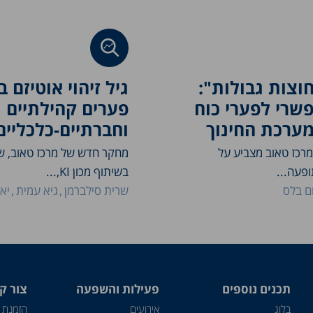
וצות גבולות":
גיל זיהוי אוטיזם 
פשרי לפערי כוח
פערים קהילתיים
ערכת החינוך
וחברתיים-כלכליים
רכז טאוב מצביע על
מחקר חדש של מרכז טאוב, ש
פעה...
בשיתוף מכון KI,...
ם בלס
שרית סילברמן
גיא עמית
יא
תכנים נוספים
פעילות והשפעה
צור ק
בלוג
אירועים
הזמנת 