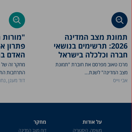
תמונת מצב המדינה
"מורות ח
2026: תרשימים בנושאי
פתרון א
חברה וכלכלה בישראל
האדם במ
מרכז טאוב מפרסם את חוברת "תמונת
מחקר זה של מ
מצב המדינה" לשנת...
התרחבות התו
אבי וייס
דוד מעגן
נחו
על אודות
מחקר
משימה, היסטוריה
דוח מצב המדינה