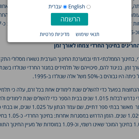
חזרו על כיתה וקפצו כיתה, וברשת
English
עברית
עומת זאת, ברשת החינוך העצמאי – שבה מתחנכות מרבית הבנות החרד
יתה.
תנאי שימוש
מדיניות פרטיות
ריגים בחינוך החרדי צמחו לאורך זמן
י, בחינוך הממלכתי-דתי ובמערכת החינוך הערבית נשארו מסלולי התק
ים ב-50% משל אלה שנולדו ב-1995.
חוצות בפועל כדי להשלים שנת לימודים אחת בכל זרם, עלה כי תלמי
בבית ספר ממלכתי יהודי נדרש לבלות 1.015 שנים בבית הספר כדי להשלים שנת לימוד
לשנה הבאה – נמוך יותר מאשר בבתי ספר דתיים, שם עמד הנ
שם התקופה היא של 1.029 