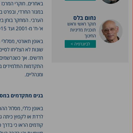
באחרים. חוקרי המרכז פ
במגזר החרדי, ובפרט ב
נחום בלס
הערבי. המחקר בוחן בא
חוקר ראשי וראש
א'-ח' מ-2001 ועד 2015.
תוכנית מדיניות
החינוך
באופן תאורטי, מסלולי
לביוגרפיה >
שונות לא הצליחו לסיי
חדשים. אך כשנרשמים ב
התקדמות התלמידים בהן
ומנהליים.
בנים מתקדמים במסלו
באופן כללי, מסלול הה
לרדת או לקפוץ כיתה גב
קודמים הראו כי בדרך כ