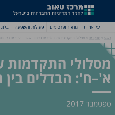
על אודות
מחקר ופרסומים
פעילות והשפעה
בלוג
»
»
ראשי
מחקרים
מסלולי התקדמות של תלמידים בכיתות א'–ח': הבדלים בין מגזר
מסלולי התקדמות ש
א'–ח': הבדלים בין 
ספטמבר 2017