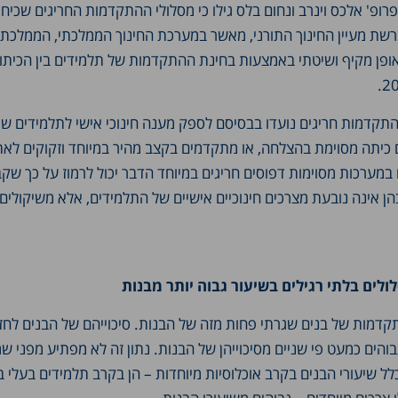
רופ' אלכס וינרב ונחום בלס גילו כי מסלולי ההתקדמות החריגים שכיחי
רשת מעיין החינוך התורני, מאשר במערכת החינוך הממלכתי, הממלכתי-
ופן מקיף ושיטתי באמצעות בחינת ההתקדמות של תלמידים בין הכית
 התקדמות חריגים נועדו בבסיסם לספק מענה חינוכי אישי לתלמידים ש
ם כיתה מסוימת בהצלחה, או מתקדמים בקצב מהיר במיוחד וזקוקים לאת
מערכות מסוימות דפוסים חריגים במיוחד הדבר יכול לרמוז על כך שק
 אינה נובעת מצרכים חינוכיים אישיים של התלמידים, אלא משיקולים 
לים בלתי רגילים בשיעור גבוה יותר מבנות
תקדמות של בנים שגרתי פחות מזה של הבנות. סיכוייהם של הבנים לחזו
והים כמעט פי שניים מסיכוייהן של הבנות. נתון זה לא מפתיע מפני ש
לל שיעורי הבנים בקרב אוכלוסיות מיוחדות – הן בקרב תלמידים בעלי ב