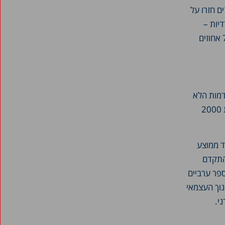
 מעיין החינוך התורני כ-21 אחוזים חזרו על כיתה וכ-15 אחוזים חזרו על
יות –
דומים מסלולי ההתקדמות לאלו של הבנות בזרמים הממלכתי-דתי, הערבי, הדרוזי והבדואי: כ-7 אחוזים
דמות הלא
רגילים דומים יחסית לאורך זמן. בניגוד להם, סיכוייהם של תלמידים במגזר החרדי שנולדו בשנת 2000
ד ממוצע
ים ולהתקדם
תון על 1.025 שנים, או בבתי ספר ערביים
שנים. הזמן הדרוש במסגרות אחרות: בחינוך החרדי- כ-1.05 בחינוך העצמאי