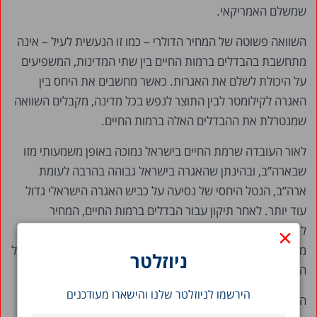
שמשלם האמריקאי.
השוואה פשוטה של המחיר הדולרי – כמו זו הנעשית לעיל – אינה
מתחשבת בהבדלים ברמות החיים בין שתי המדינות, המשפיעים
על היכולת לשלם את האגרות. כאשר מחשבים את היחס בין
האגרה לקילומטר לבין התוצר לנפש בכל מדינה, מקבלים השוואה
שמנטרלת את ההבדלים האלה ברמות החיים.
לאור העובדה שרמת החיים בישראל נמוכה באופן משמעותי מזו
שבארה”ב, ובהינתן שהאגרה בישראל גבוהה בהרבה לעומת
ארה”ב, הנטל היחסי של נסיעה על כביש האגרה הישראלי גדול
עוד יותר. לאחר תיקון עבור הבדלים ברמות החיים, המחיר
×
לקילומטר לישראלי עבור נסיעה לאורך כל כביש 6 עולה לפי 3.4
מהמחיר לאמריקאי. כאשר מדובר על נסיעה בקטע אחד בלבד של
ניוזלטר
הכביש, משלמים מנויי הפסקל הישראלים פי 5.9 מהאמריקאים.
הירשמו לניוזלטר שלנו והישארו מעודכנים
הפערים במחירים שמשלמים נהגים מזדמנים למרחקים קצרים