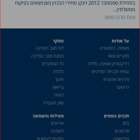
בתחילת ספטמבר 2012 זינקו מחירי הבנזין (שנמצאים בפיקוח
ממשלתי)...
צוות מרכז טאוב
על אודות
מחקר
משימה, היסטוריה
דוח מצב המדינה
חוקרים וצוות
תמונת מצב המדינה
דירקטוריון ואסיפה כללית
כל המחקרים
עמיתי תכניות המדיניות
כלכלה
מדיניות ארגונית
חינוך
דרושים
בריאות
רווחה
שוק העבודה
תכנים נוספים
פעילות והשפעה
בלוג
אירועים
סרטונים
השפעה
פודקאסט
הודעות לעיתונות