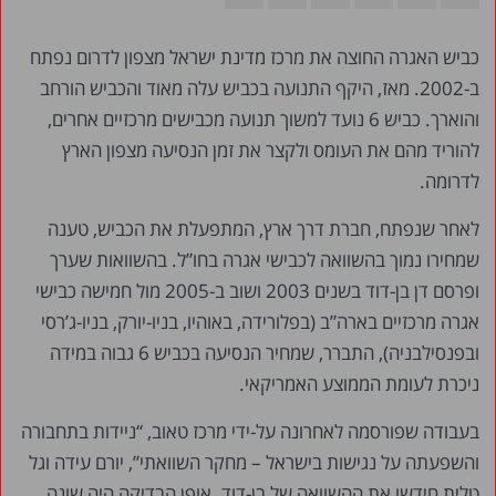
כביש האגרה החוצה את מרכז מדינת ישראל מצפון לדרום נפתח
ב-2002. מאז, היקף התנועה בכביש עלה מאוד והכביש הורחב
והוארך. כביש 6 נועד למשוך תנועה מכבישים מרכזיים אחרים,
להוריד מהם את העומס ולקצר את זמן הנסיעה מצפון הארץ
לדרומה.
לאחר שנפתח, חברת דרך ארץ, המתפעלת את הכביש, טענה
שמחירו נמוך בהשוואה לכבישי אגרה בחו”ל. בהשוואות שערך
ופרסם דן בן-דוד בשנים 2003 ושוב ב-2005 מול חמישה כבישי
אגרה מרכזיים בארה”ב (בפלורידה, באוהיו, בניו-יורק, בניו-ג’רסי
ובפנסילבניה), התברר, שמחיר הנסיעה בכביש 6 גבוה במידה
ניכרת לעומת הממוצע האמריקאי.
בעבודה שפורסמה לאחרונה על-ידי מרכז טאוב, “ניידות בתחבורה
והשפעתה על נגישות בישראל – מחקר השוואתי”, יורם עידה וגל
טלית חידשו את ההשוואה של בן-דוד. אופן הבדיקה היה שונה