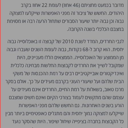
מדובר בכמעט מחציתם (46 אחוז) לעומת 22 אחוז בקרב
היהודים. החשש של ציבור זה מפני האפשרות שייקלעו למצוקה
גבוה וכן גבוה יותר שיעור הסבורים שתחול הרעה רבה או מסוימת
במצבם הכלכלי בשנה הקרובה.
לגבי החרדים, המדד לשנת 2010 של קבוצה זו באוכלוסייה גבוה
יחסית. הוא קרוב ל-68 נקודות, גבוה לעומת השנים שעברו וגבוה
מן הממוצע של האוכלוסייה. הממצאים הללו מעניינים, היות
שמקובל לשייך את החרדים לקבוצות החלשות מבחינה כלכלית
ואינדיקטורים אובייקטיביים רבים על רמת ההכנסות של משקי
הבית שלהם ועל שיעורי העוני בקרבם מעידים על כך. אולם בסקר
מרכז טאוב, בשאלות על רמת החיים, החרדים אינם מעידים על
עצמם שהם מתקשים לעמוד בצורכי הקיום ואינם חשים שמצבם
הורע בשנים האחרונות. גם החשש שלהם מפני האפשרות
שייקלעו למצוקה נמוך יחסית והם מתגלים כאופטימיים ביותר מבין
כל הקבוצות בחברה בציפייה שיחול שיפור. היות שהסקר נועד