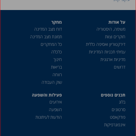
על אודות
מחקר
משימה, היסטוריה
דוח מצב המדינה
חוקרים וצוות
תמונת מצב המדינה
דירקטוריון ואסיפה כללית
כל המחקרים
עמיתי תכניות המדיניות
כלכלה
מדיניות ארגונית
חינוך
דרושים
בריאות
רווחה
שוק העבודה
תכנים נוספים
פעילות והשפעה
בלוג
אירועים
סרטונים
השפעה
פודקאסט
הודעות לעיתונות
אינפוגרפיקות