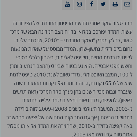
מדד טאוב עוקב אחרי תחושת הביטחון החברתי של הציבור זה
עשור. המדד יפורסם במלואו בדו”ח מצב המדינה הבא של מרכז
טאוב, כחלק מפרק “הסקר החברתי – 2010″, שנכתב על-ידי
נחום בלס ודלית נחשון-שרון. המדד מבוסס על שאלות הנוגעות
לשינויים ברמת החיים, חשיפה לאלימות, ביטחון כלכלי בסיסי
וחשש מפני אבטלה. הוא נע בטווח שבין 0 (המצב הגרוע ביותר)
ל-100, המצב האופטימלי. מדד טאוב לשנת 2010 טיפס לרמת
שיא של 65.6 נקודות, גבוה ביותר מ-9 נקודות מהמדד בשנה
שעברה וגבוה מכל השנים בהן נערך סקר המרכז (ראה תרשים
ראשון). למעשה, מדד טאוב נמצא במגמת עלייה מתמדת
מ-2003. המשבר העולמי בשנים 2008 ו-2009 לווה בירידה
בתחושת הביטחון אך עם התחזקות התחושה של יציאה מהמשבר
באה קפיצה גדולה ב-2010, שהחזירה את המדד אל אותו מסלול
ארוך טווח עליו היה מאז 2003.