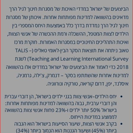
הביצועים של ישראל במדדי האיכות של מסגרות חינוך לגיל הרך
מדאיגים בהשוואה למדינות מפותחות אחרות. איכותן של מסגרות
חינוך לגיל הרך נמדדת בדרך כלל באמצעות היחס המספרי בין
הילדים לצוות המטפל, ההשכלה ורמת ההכשרה של אנשי הצוות,
ואיכות התהליכים החינוכיים במסגרות האמורות. חוקרת מרכז
טאוב ניתחה את תוצאות הסקר הבין-לאומי טאליס (TALIS –
Teaching and Learning International Survey) לשנת
2018 כדי לאמוד את הביצועים של ישראל במדדים אלו בהשוואה
למדינות אחרות שהשתתפו בסקר – דנמרק, צ'ילה, גרמניה,
איסלנד, יפן, דרום קוריאה, טורקיה ונורווגיה.
יחס הילדים–אנשי צוות בגני ילדים בישראל, הן דוברי עברית
והן דוברי ערבית, גבוה בהשוואה למדינות מפותחות אחרות:
בישראל 50% יותר ילדים ו-23% פחות אנשי צוות בהשוואה
לממוצע במדינות הייחוס.
בקרב אנשי הצוות, שיעור הסייעות בישראל הוא הגבוה
ביותר (45%) ושיעור הגננות הוא הנמוך ביותר (34%)