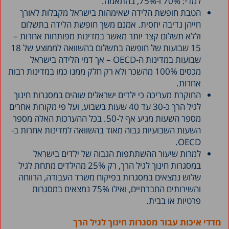
למדי: 70% ו-75%, בהתאמה.
הטבת חופשת הלידה שאימהות בישראל מקבלות לאורך
חייהן נדיבה יחסית. אמנם משך חופשת הלידה בתשלום
וללא תשלום קצר יותר מאשר במדינות מפותחות אחרות –
15 שבועות של חופשה בתשלום בהשוואה לממוצע של 18
שבועות במדינות ה-OECD – אך דמי הלידה בישראל
מכסים 100% מהשכר ולא רק חלק ממנו כמו במדינות רבות
אחרות.
החוקרת מעריכה כי ילדים ישראלים שוהים במסגרות חינוך
לגיל הרך כ-30 עד 40 שעות בשבוע, ועל פי מקורות אחרים
מספר השעות מגיע אף ל-50. בכל ההערכות האלה מספר
השעות השבועיות גבוה מאוד בהשוואה למדינות אחרות ב-
OECD.
למרות שיעור ההשתתפות הגבוה של ילדים בישראל
במסגרות חינוך לגיל הרך, רק 25% מהילדים מתחת לגיל
שלוש נמצאים במסגרות בפיקוח משרד העבודה, הרווחה
והשירותים החברתיים, ואילו 75% נמצאים במסגרות
פרטיות או בבית.
מדדי איכות עבור מסגרות חינוך לגיל הרך