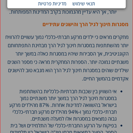
תנאי שימוש
מדיניות פרטיות
ההוצאה הציבורית בישראל עבור ילדים בגילי 3–5 גבוהה
יותר, אך היא עדיין מהנמוכות בקרב המדינות המפותחות.
מסגרות חינוך לגיל הרך והישגים עתידיים
מחקרים מראים כי ילדים מרקע חברתי-כלכלי נמוך עשויים להרוויח
יותר מהשתתפות במסגרות חינוך לגיל הרך מבחינת התפתחותם
הקוגניטיבית, אך הסבירות שיהיו במסגרות כאלה במשך יותר
משנתיים נמוכה יותר. הספרות המחקרית מראה כי מספר השנים
שילדים שוהים במסגרות חינוך לגיל הרך הוא מנבא טוב להישגים
אקדמיים בהמשך החיים.
אי השוויון בין שכבות חברתיות-כלכליות בהשתתפות
במסגרות חינוך לגיל הרך במשך יותר משנתיים נמוך
בישראל בהשוואה למדינות אחרות. 87% מהילדים מרקע
חברתי-כלכלי נמוך ו-94% מהילדים מרקע חברתי-כלכלי
גבוה נמצאים במסגרות אלו למעלה משנתיים.
בפיקוח על הרקע החברתי-כלכלי של התלמידים ושל בית
הספר, הפער בתוצאות מבחן פיז"ה בישראל בין תלמידים