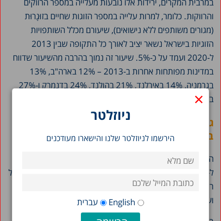
במרבית המקרים, ירידות אלו נובעות מעלייה במספר הרווקים
והרווקות. כלומר, למרות עלייה במספר הזוגות שחיים בזוּגָרוּת
(מגורים משותפים ללא נישואים), שיעורם מכלל השותפויות
הזוגיות בישראל נשאר יציב לאורך כל התקופה שבין 2013
ל-2020 ועמד על כ-5%. שיעור זה נמוך בהרבה מהשיעור שדווח
במדינות מפותחות אחרות ב-2013 – 12% בארה"ב, 13%
בגרמניה, 14% באירלנד, 21% בהולנד, 24% בדנמרק ו-27%
×
בנורווגיה.
ניוזלטר
גירושים – יציבות באוכלוסייה היהודית ועלייה
בשאר המגזרים
הירשמו לניוזלטר שלנו והישארו מעודכנים
המחקר מצא כי שיעור הגירושים באוכלוסייה היהודית בין 2008
ל-2019 ירד מכ-10 ל-9.1 מקרים ל-1,000 זוגות. בבחינה לפי גיל
רואים ירידות חדות במיוחד מתחת לגיל 30, יציבות סביב גיל 30
ועליות קטנות מעל גיל 40.
English
עברית