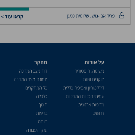
פריד אבו-גוש
שלומית כנען
קראו עוד >
על אודות
מחקר
משימה, היסטוריה
דוח מצב המדינה
חוקרים וצוות
תמונת מצב המדינה
דירקטוריון ואסיפה כללית
כל המחקרים
עמיתי תכניות המדיניות
כלכלה
מדיניות ארגונית
חינוך
דרושים
בריאות
רווחה
שוק העבודה