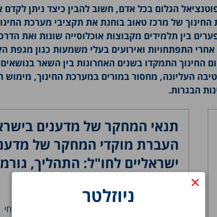
טנציאל הגלום בכל אדם, חשוב להבין כיצד ניתן לקדם 
 החינוך של מרכז טאוב בוחנת את תקציבי מערכת החינוך
ערים בין תלמידים מקבוצות אוכלוסייה שונות ואת הדרכ
חרי התפתחויות ואירועים בעלי משמעות כגון מגפת הק
ם החינוך התמקדו בשנים האחרונות בין השאר בנושאים 
טיבה העליונה, מחסור במורים במערכת החינוך, מימוש ח
תנאי המחקר של מדענים בישרא
העברת מוקדי המחקר של מדענ
ישראליים לחו"ל: התהליך, גורמיו
×
והאפשרויות לתיקום המצב
ניוזלטר
20.07.1989
המחקר מנסה לבדוק, האמנם קיימת עדיפות, במונחי