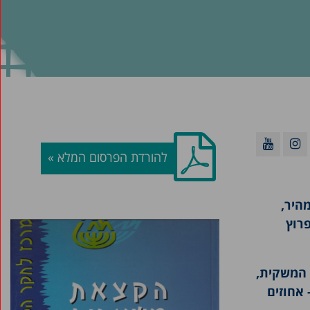
להורדת הפרסום המלא »
היר,
רוץ
ה עם ההאטה בפעילות המשקית,
הוזנה גם היא על-ידי האירועים הביטחוניים-המדיניים. במישור החברתי נשארה האבטלה ברמה גבוהה של כ8.5- אחוזים