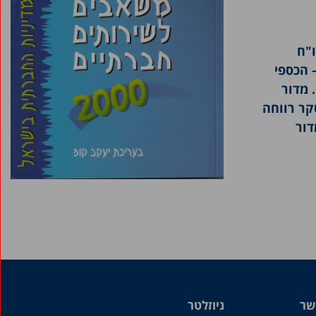
"ח
 הכספי
 מדור
קר רווחה
דור
שר
ניוזלטר