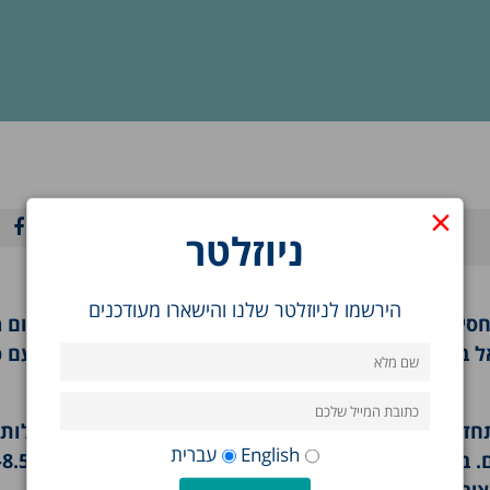
×
ניוזלטר
הירשמו לניוזלטר שלנו והישארו מעודכנים
ם עם שכניה, ובמיוחד עם הפלסטינים. התקווה לקידום מ
אל בראשית השנה הקודמת, התחלפה בתחושות קשות עם פ
גם במישור הכלכלי, האווירה האופטימית שליוותה את התחדשות הצמיחה, בסוף 1999, נעכר
English
עברית
אשר 