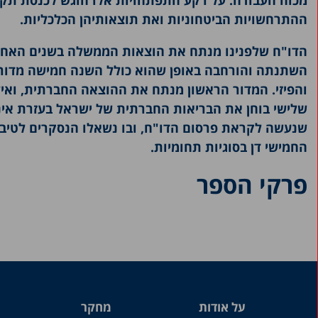
מכוח העבודה. על רקע התפתחויות אלו הוגש לכנסת תקצי
ההתרחשויות הביטחוניות ואת תוצאותיהן הכלכליות.
2019
2018
הדו"ח שלפנינו מנתח את הוצאות הממשלה בשנים האחרונ
השתנתה והורחבה באופן שהוא כולל השנה חמישה מדורי
2017
והפיזי. המדור הראשון מנתח את ההוצאה החברתית, ואי
2016
שלישי בוחן את הבריאות החברתית של ישראל בעזרת אינד
2015
שנעשה לקראת פרסום הדו"ח, ובו נשאלו הנסקרים לטיבם
החמישי דן בסוגיות תחומיות.
2014
2013
פרקי הספר
2011-2012
2010
2009
2008
2007
על אודות
מחקר