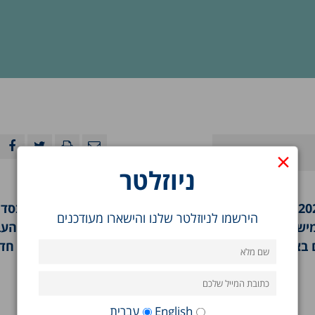
×
ניוזלטר
אנו שמחים להציג בפניכם את דוח מצב המדינה לשנת 2020 של מרכז טאוב לחקר המדיניות החברתית בישראל ב
הירשמו לניוזלטר שלנו והישארו מעודכנים
שה פרקי סקירה בנושאים בריאות, חינוך, רווחה, שוק הע
ם בצל משבר הקורונה. בנוסף כולל הספר מחקרים, מהם חד
English
עברית