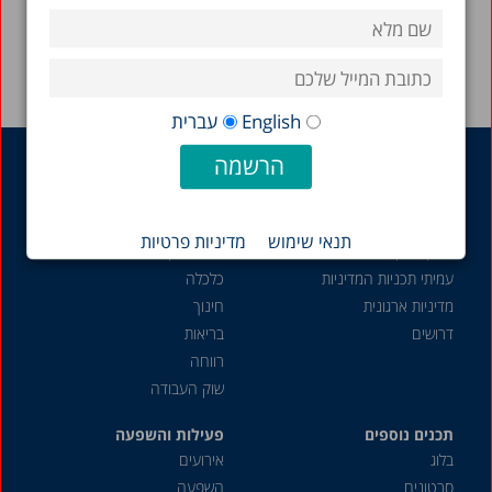
English
עברית
על אודות
מחקר
משימה, היסטוריה
דוח מצב המדינה
חוקרים וצוות
תמונת מצב המדינה
תנאי שימוש
מדיניות פרטיות
דירקטוריון ואסיפה כללית
כל המחקרים
עמיתי תכניות המדיניות
כלכלה
מדיניות ארגונית
חינוך
דרושים
בריאות
רווחה
שוק העבודה
תכנים נוספים
פעילות והשפעה
בלוג
אירועים
סרטונים
השפעה