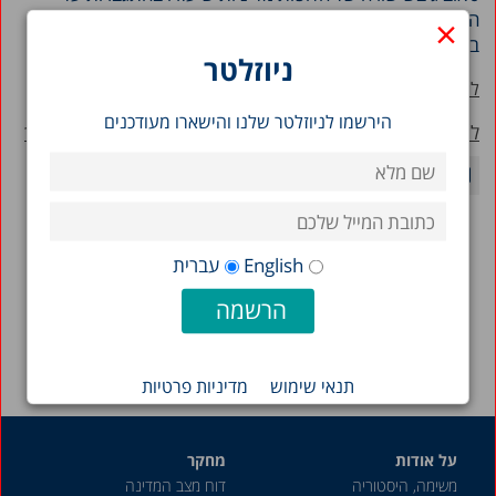
החסמים הרבים שמונעים את השתתפות הילדים הערבים
×
במסגרות מפוקחות ומסובסדות ויתרמו לקידומם החברתי.
ניוזלטר
לחצו למחקר המלא
הירשמו לניוזלטר שלנו והישארו מעודכנים
למחקרי יוזמת מרכז טאוב לחקר ההתפתחות ואי השוויון בגיל הרך
English
עברית
חזרה לסרטונים >
תנאי שימוש
מדיניות פרטיות
על אודות
מחקר
משימה, היסטוריה
דוח מצב המדינה