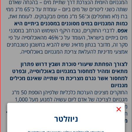
המגנזיום היומית הנצרכת דרך שתיית מים – בהנחה שאדם
שותה כשני ליטרים של מים ביום – עומדת על כ־65 מ"ג ממי
ברז (לא מותפלים) וכ־56 מ"ג ממים מבקבוקים. לעומת זאת,
כמות המגנזיום במים מסוננים במסננים ביתיים היא
אפס
. לדברי החוקרים, נוכח היקף השימוש הנרחב במסנני
מים ביתיים בישראל, העומד על כ־46% מהאוכלוסייה על פי
סקר זה, מדובר בנתון מדאיג שיש להביא בחשבון כשנבחנים
אמצעי מדיניות להעלאת צריכת המגנזיום באוכלוסייה.
לצורך הפחתת שיעורי סוכרת ושבץ דרוש פתרון
מתאים ומהיר למחסור במגנזיום באוכלוסייה, ובפרט
למחסור אשר נגרם מצריכת מי שתייה שאינם מכילים
מגנזיום
החוקרים מציגים הערכות כלכליות שלפיהן הוספת 50 מ"ג
מגנזיום לצריכה של אדם ליום עשויה למנוע מעל 1,000
×
מקרים חדשים בשנה של סוכרת מסוג 2 ומעל 100 מקרים
חדשים של שבץ מוחי. בסך הכול
מדובר בחיסכון שנתי של
ניוזלטר
מאות מיליוני שקלים
למערכת הבריאות.