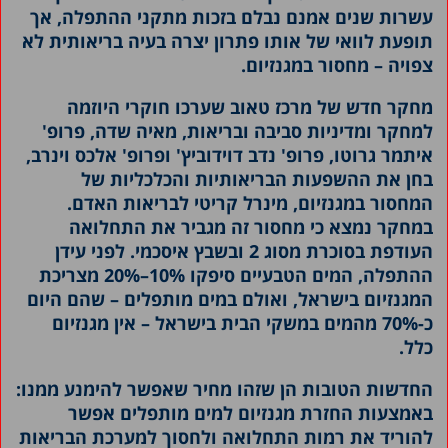
עשרות שנים אמנם נבלם בזכות מתקני ההתפלה, אך
תופעת לוואי של אותו פתרון יצרה בעיה בריאותית לא
צפויה
–
מחסור במגנזיום.
מחקר חדש של מרכז טאוב שערכו חוקרי היוזמה
למחקר ומדיניות סביבה ובריאות, מאיה שדה, פרופ'
איתמר גרוטו, פרופ' נדב דוידוביץ' ופרופ' אלכס וינרב,
בחן את ההשפעות הבריאותיות והכלכליות של
המחסור במגנזיום, מינרל קריטי לבריאות האדם.
במחקר נמצא כי מחסור זה מגביר את התחלואה
העודפת בסוכרת מסוג 2 ובשבץ איסכמי. לפני עידן
ההתפלה, המים הטבעיים סיפקו 10%–20% מצריכת
המגנזיום בישראל, ואולם במים מותפלים – שהם היום
כ-70% מהמים במשקי הבית בישראל – אין מגנזיום
כלל.
החדשות הטובות הן שזהו מחיר שאפשר להימנע ממנו:
באמצעות החזרת מגנזיום למים מותפלים אפשר
להוריד את רמות התחלואה ולחסוך למערכת הבריאות