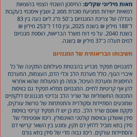
מאות מיליוני שקלים:
החיסכון השנתי הצפוי בהוצאות
רפואיות ישירות ממניעת סוכרת מסוג 2 ושבץ איסכמי בעקבות
הגדלה של צריכת המגנזיום ב־50 מ"ג ליום נעה בין 83
ל־188 מיליון ₪ בשנת 2025, ובין 110 ל־253 מיליון ₪
בשנת 2040. על פי דוח משרד הבריאות, הוספת מגנזיום
למים תעלה כ־37 מיליון ₪ בשנה.
חשיבותו הבריאותית של המגנזיום
למגנזיום תפקיד מכריע בהבטחת פעילותם התקינה של כל
איברי הגוף, כולל מערכת הלב וכלי הדם, העצמות, המערכת
החיסונית ומערכת העיכול, וכמה מן הפעולות שהוא אחראי
להן אף קריטיות לחיים. המגנזיום ממלא תפקיד גם בוויסות
התכונות החשמליות של שריר הלב ובדיכוי מנגנונים דלקתיים
שמונעים הסתיידות וסקולרית והתפתחות של טרשת עורקים,
פקקת ואוטם שריר הלב. כמו כן יש לו תפקיד קריטי בוויסות
סידן ואשלגן ובוויסות קולטני האינסולין. ריכוז אופטימלי של
סידן בתא מוביל ללחץ דם תקין, ומונע בין השאר קרישי דם
והסתיידות עורקים. ריכוז גבוה מדי של סידן בתא גורם