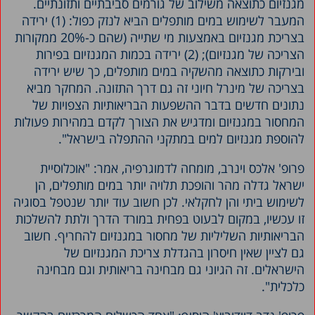
מגנזיום כתוצאה משילוב של גורמים סביבתיים ותזונתיים.
המעבר לשימוש במים מותפלים הביא לנזק כפול: (1) ירידה
בצריכת מגנזיום באמצעות מי שתייה (שהם כ-20% ממקורות
הצריכה של מגנזיום); (2) ירידה בכמות המגנזיום בפירות
ובירקות כתוצאה מהשקיה במים מותפלים, כך שיש ירידה
בצריכה של מינרל חיוני זה גם דרך התזונה. המחקר מביא
נתונים חדשים בדבר ההשפעות הבריאותיות הצפויות של
המחסור במגנזיום ומדגיש את הצורך לקדם במהירות פעולות
להוספת מגנזיום למים במתקני ההתפלה בישראל".
פרופ' אלכס וינרב, מומחה לדמוגרפיה, אמר: "אוכלוסיית
ישראל גדלה מהר והופכת תלויה יותר במים מותפלים, הן
לשימוש ביתי והן לחקלאי. לכן חשוב עוד יותר שנטפל בסוגיה
זו עכשיו, במקום לבעוט בפחית במורד הדרך ולתת להשלכות
הבריאותיות השליליות של מחסור במגנזיום להחריף. חשוב
גם לציין שאין חיסרון בהגדלת צריכת המגנזיום של
הישראלים. זה הגיוני גם מבחינה בריאותית וגם מבחינה
כלכלית".