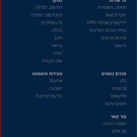
על אודות
מחקר
משימה, היסטוריה
דוח מצב המדינה
חוקרים וצוות
תמונת מצב המדינה
דירקטוריון ואסיפה כללית
כל המחקרים
עמיתי תכניות המדיניות
כלכלה
מדיניות ארגונית
חינוך
דרושים
בריאות
רווחה
שוק העבודה
תכנים נוספים
פעילות והשפעה
בלוג
אירועים
סרטונים
השפעה
פודקאסט
הודעות לעיתונות
אינפוגרפיקות
צור קשר
הזמנת הרצאה
פנו אלינו