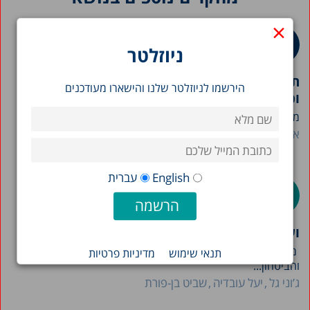
×
ניוזלטר
תמונת מצב המדינה 2026: תרשימים בנושאי חברה
הירשמו לניוזלטר שלנו והישארו מעודכנים
וכלכלה בישראל
מרכז טאוב מפרסם את חוברת "תמונת מצב המדינה" לשנת...
אבי וייס
English
עברית
ועדות ערר על שירותים חברתיים במשרד הרווחה
מערך ועדות הערר על שירותים חברתיים במשרד הרווחה
תנאי שימוש
מדיניות פרטיות
והביטחון...
ג’וני גל
יעל עובדיה
שביט בן-פורת