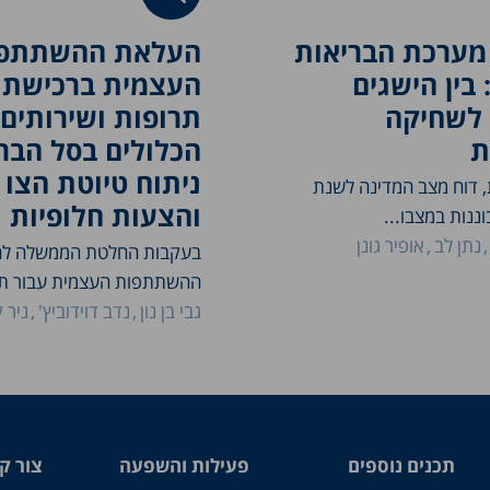
מערכת הבריאות
העלאת ההשתתפ
בין הישגים
העצמית ברכישת
 לשחיקה
תרופות ושירותים
ת
הכלולים בסל הברי
ניתוח טיוטת הצו 
, דוח מצב המדינה לשנת
והצעות חלופיות
נתן לב
אופיר גונן
בעקבות החלטת הממשלה לה
ההשתתפות העצמית עבור תרו
גבי בן נון
נדב דוידוביץ'
ניר 
תכנים נוספים
פעילות והשפעה
צור ק