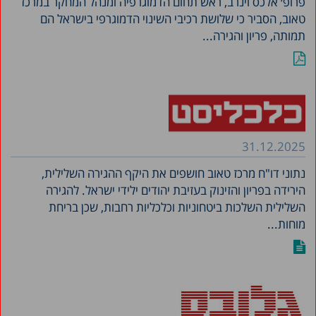
פרופ׳ אלכס וינרב, ראש תחום הדמוגרפיה ומנהל המחקר במרכז
טאוב, הסביר כי שלושת רכיבי השינוי הדמוגרפי בישראל הם
תמותה, פריון והגירה...
31.12.2025
נתוני דו"ח מרכז טאוב חושפים את היקף ההגירה השלילית,
הירידה בפריון והזינוק בעזיבת יהודים ילידי ישראל. להגירה
השלילית השלכות ביטחוניות וכלכליות רחבות, שכן בריחת
מוחות...