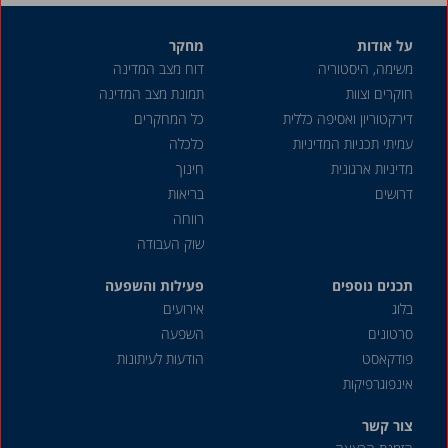
על אודות
מחקר
משימה, היסטוריה
דוח מצב המדינה
חוקרים וצוות
תמונת מצב המדינה
דירקטוריון ואסיפה כללית
כל המחקרים
עמיתי תכניות המדיניות
כלכלה
מדיניות ארגונית
חינוך
דרושים
בריאות
רווחה
שוק העבודה
תכנים נוספים
פעילות והשפעה
בלוג
אירועים
סרטונים
השפעה
פודקאסט
הודעות לעיתונות
אינפוגרפיקות
צור קשר