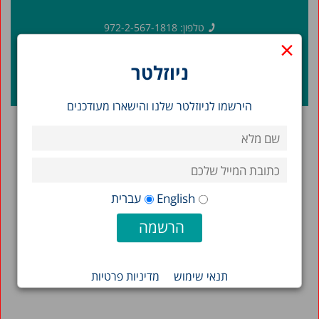
טלפון:
972-2-567-1818
×
מייל:
info@taubcenter.org.il
ניוזלטר
כתובת: רח' האר”י 15, ירושלים, 9103401
הירשמו לניוזלטר שלנו והישארו מעודכנים
English
עברית
תנאי שימוש
מדיניות פרטיות