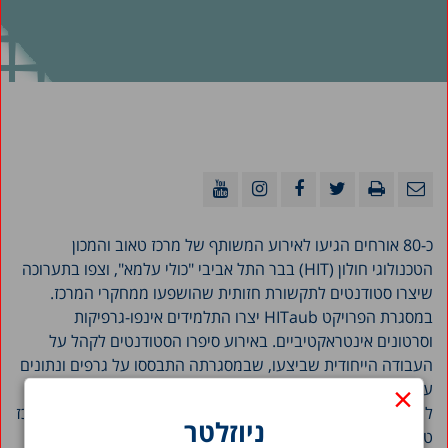
כ-80 אורחים הגיעו לאירוע המשותף של מרכז טאוב והמכון
הטכנולוגי חולון (HIT) בבר התל אביבי "כולי עלמא", וצפו בתערוכה
שיצרו סטודנטים לתקשורת חזותית שהושפעו ממחקרי המרכז.
במסגרת הפרויקט HITaub יצרו התלמידים אינפו-גרפיקות
וסרטונים אינטראקטיביים. באירוע סיפרו הסטודנטים לקהל על
העבודה הייחודית שביצעו, שבמסגרתה התבססו על גרפים ונתונים
×
עובדתיים של מרכז טאוב והפכו אותם לפוסטרים וסרטונים קלים
להבנה שיכולים לדבר לכל אדם. במהלך הערב דיברו גם חוקרי מרכז
ניוזלטר
טאוב והציגו את הנתונים שעמדו בבסיס היצירות.