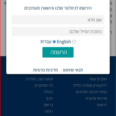
הערב הסתיים בחלוקת מלגות לתלמידים המצטיינים בפרויקט. פרסי
הירשמו לניוזלטר שלנו והישארו מעודכנים
הצטיינות בסך 500 שקלים כל אחד הוענקו לגל רובין, דפי ברזילי
ועמית בר הוד. פרסים בסך 1,500 שקלים כל אחד הוענקו
לסטודנטים דור הרשקוביץ, הלה גדה ונועה שרעבי.
לחצו לראות כמה כיף היה
English
עברית
על אודות
מחקר
תנאי שימוש
מדיניות פרטיות
משימה, היסטוריה
דוח מצב המדינה
חוקרים וצוות
תמונת מצב המדינה
דירקטוריון ואסיפה כללית
כל המחקרים
עמיתי תכניות המדיניות
כלכלה
מדיניות ארגונית
חינוך
דרושים
בריאות
רווחה