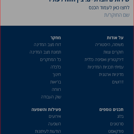
לחצו כאן לעמוד הכנס
שם החוקר/ת
על אודות
מחקר
משימה, היסטוריה
דוח מצב המדינה
חוקרים וצוות
תמונת מצב המדינה
דירקטוריון ואסיפה כללית
כל המחקרים
עמיתי תכניות המדיניות
כלכלה
מדיניות ארגונית
חינוך
דרושים
בריאות
רווחה
שוק העבודה
תכנים נוספים
פעילות והשפעה
בלוג
אירועים
סרטונים
השפעה
פודקאסט
הודעות לעיתונות