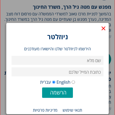
מפגש עם מטה גיל הרך, משרד החינוך
בהמשך לפניית מרכז טאוב למשרדי הממשלה עם פרסום דוח מצב
המדינה, נערך מפגש בן שעתיים עם מטה גיל הרך במשרד החינוך.
במפגש השתתפו ד"ר שרית סילברמן, חוקרת בכירה במרכז טאוב,
×
ונחום בלס, ראש תכנית מדיניות החינוך של המרכז…
ניוזלטר
שם החוקר/ת
הירשמו לניוזלטר שלנו והישארו מעודכנים
יוזמת הגיל הרך הציגה בפני ועדת החינוך בכנסת את
סקר TALIS
English
עברית
חוקרת יוזמת הגיל הרך של מרכז טאוב, דנה וקנין גנאל, השתתפה
בוועדת החינוך בכנסת בהשתתפות ח"כ פנינה תמנו שטה, ראש
צוות לידה עד 6 בהנהגת ההורים, יו"ר הנהגת ההורית תל אביב,
ח"כ נעמה לזימי, אורנה פז, ראש מחלקת…
שם החוקר/ת
תנאי שימוש
מדיניות פרטיות