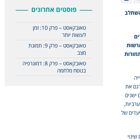
פוסטים אחרונים
השתלב
טאובקאסט – פרק 10: זמן
לעשות יותר
ים
הרשות
טאובקאסט – פרק 9: תמונת
מצב
מורות
טאובקאסט – פרק 8: דמוגרפיה
בנוסח מלחמה
ייה
רגם את
 ישנים
רביות,
ם המדינה כמעט עומדת ביעדים של
 שינוי