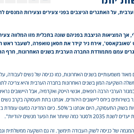
רבית, על האתגרים הניצבים בפני צעירים וצעירות המנסים ל
 אך המציאות הניצבת בפניהם שונה בתכלית מזו המלווה צעיר
'טאובקאסט', אירח ניר קידר את חסאן טואפרה, לשעבר ראש 
תגרים עמם מתמודדת החברה הערבית בשנים האחרונות, חרף הת
א עוברת שינויים מאוד משמעותיים בשנים האחרונות, כמו כניסה של נשים לעבודה, על
משלה השקיעה המון בשנים האחרונות בחברה הערבית והיא צריכה לת
גזר הערבי הרבה רופאים, אנשי הייטק ואקדמיה, אבל היישובים נראים
 בשירותים ביחס ליישובים היהודים. אנחנו בתת תעסוקה בקרב נשים ע
אך אנחנו במגמת עלייה. רק לפני עשור היו פחות מ־30% נשים ערביות בשוק התעסוקה, היום אנחנו ב־50%. כיו
נשים וזה אומר שהמגמה של כניסה לשוק העבודה תימשך. זה גם השקעה ממשלתית וגם