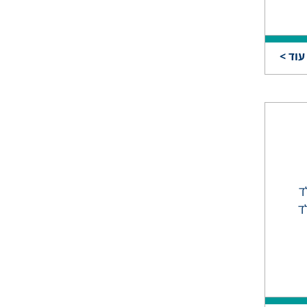
עוד >
ד
ד