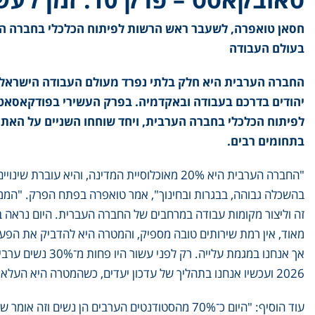
חסאן טואפרה, לשעבר ראש הרשות לפיתוח הכלכלי בחברה הע
בעולם העבודה
החברה הערבית היא חלק בלתי נפרד מעולם העבודה הישראלי,
יהודים בדרכם בעבודה ובאקדמיה. בפרק העשירי בפודקאסאט 
לפיתוח הכלכלי בחברה הערבית, ויחד שוחחו השניים על הא
בתחומים רבים.
"החברה הערבית היא 20% מאוכלוסיית המדינה, והי
בהשכלה גבוהה, בבגרות ובחינוך", אמר טואפרה בפתח הפרק. "המ
זה וליצור מקומות עבודה במרחבים של החברה העברית. היום נראה במ
מאוד, אין רמת שירותים טובה מספיק, והמטרה היא להדביק את הפער
2026 ועכשיו אנחנו בתהליך של עדכון יעדים, כשהמטרה היא העלאת יעדים לשנת 2035 ולסגור כמה שיותר את הפער מנשים יהודיות".
עוד הוסיף: "היום כ־70% מהסטודנטים הערבים הן 