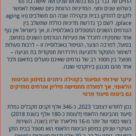
החיים של גבר בן 65 בכשלוש שנים ושל אישה בת 65
בשלוש שנים וחצי. המדיניות הרווחת כיום שואפת לאפשר
לזקנים להזדקן בבית ובקהילה שבה הם משולבים (aging in
place). לשם כך נדרשת מדיניות כוללת שתשלב בין
הגורמים השונים המטפלים באוכלוסייה זו, אך בישראל אין גוף
אחד שתפקידו לתכלל את פעילות הגורמים השונים בתחום;
בפועל, למרבה הצער, הטיפול באוכלוסייה זו – לרבות פעולות
לשימור התפקוד ולמניעת הידרדרות תפקודית בת מניעה –
מפוצל בין מספר רב של גורמים שאינם פועלים בתיאום ולכל
אחד מהם מנגנון בירוקרטי שונה.
עיקר שירותי הסיעוד בקהילה ניתנים במימון הביטוח
הלאומי, אך למעלה מחמישה מיליון אזרחים מחזיקים
גם ביטוח סיעוד פרטי
נכון לחודש דצמבר 2023, כ-346 אלף זקנים מקבלים גמלת
סיעוד מהביטוח הלאומי (לעומת כ-180 אלף בשנת 2018)
בשווי כספי של יותר מ-16 מיליארד ש"ח בשנה. השירות
העיקרי שניתן במימון הביטוח הלאומי הוא מטפל בבית הזקן
הסיעודי. נוסף על כך, כ-30 אלף זקנים סיעודיים נמצאים