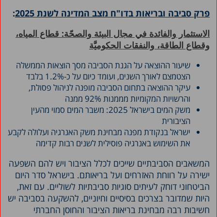
פרק סביבה ובריאות בדו"ח מצב המדינה לשנת 2025
:
الاستثمار والفائدة في مجال البيئة والصحّة: قطاع المياه،
وقطاع الطاقة، والنفقات الحكوميَّة
שיעור ההוצאה על הגנת הסביבה מסך הוצאות הממשלה
הצטמצם לאורך השנים, ועומד כיום על כ-1.2% בלבד
עיקר ההוצאה בתחום הסביבה מופנה לניהול פסולת,
והרשויות המקומיות מממנות 92% ממנה
משק המים בישראל 2025: משבר המים סמוי מהעין
הציבורית
ישראל בנקודת מפנה מבחינת משק האנרגיה ועלולה לקבע
את השימוש באנרגיה פוסילית לשנים רבות קדימה
המשאבים הסביבתיים שייכים לכלל הציבור ויש להם השפעה
ישירה על רווחת האזרחים ועל בריאותם. בישראל סדר היום
הביטחוני דוחק לעיתים סוגיות סביבתיות לשוליים. עם זאת,
היות שמדובר בצרכים בסיסיים וחיוניים, להשקעה בסביבה יש
חשיבות רבה מבחינת בריאות הציבור והחוסן החברתי