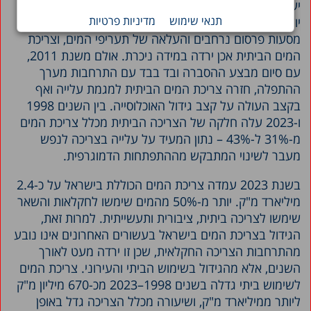
ישראל בשנת 2025 נמצא במשבר. בשנים 2008–2011
תנאי שימוש
מדיניות פרטיות
יושמה בישראל מדיניות אקטיבית לחיסכון במים שכללה
מסעות פרסום נרחבים והעלאה של תעריפי המים, וצריכת
המים הביתית אכן ירדה במידה ניכרת. אולם משנת 2011,
עם סיום מבצע ההסברה ובד בבד עם התרחבות מערך
ההתפלה, חזרה צריכת המים הביתית למגמת עלייה ואף
בקצב העולה על קצב גידול האוכלוסייה. בין השנים 1998
ו-2023 עלה חלקה של הצריכה הביתית מכלל צריכת המים
מ-31% ל-43% – נתון המעיד על עלייה בצריכה לנפש
מעבר לשינוי המתבקש מההתפתחות הדמוגרפית.
בשנת 2023 עמדה צריכת המים הכוללת בישראל על כ-2.4
מיליארד מ"ק. יותר מ-50% מהמים שימשו לחקלאות והשאר
שימשו לצריכה ביתית, ציבורית ותעשייתית. למרות זאת,
הגידול בצריכת המים בישראל בעשורים האחרונים אינו נובע
מהתרחבות הצריכה החקלאית, שכן זו ירדה מעט לאורך
השנים, אלא מהגידול בשימוש הביתי והעירוני. צריכת המים
לשימוש ביתי גדלה בשנים 1998–2023 מכ-670 מיליון מ"ק
ליותר ממיליארד מ"ק, ושיעורה מכלל הצריכה גדל באופן