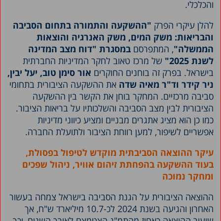
והכלכלי.
להלן עיקרי הפרק
"ההשקעה והתמורה בתחום הסביבה
והבריאות: משק המים, משק האנרגיה והוצאות
הממשלה"
, המתפרסם
במסגרת "דוח מצב המדינה
לשנת 2025"
של מרכז טאוב לחקר המדיניות החברתית
בישראל. בפרק זה בוחנים החוקרים
אור סימן טוב, יעל יבין,
ניר קידר וד"ר מאיה שדה
את ההשקעה הציבורית בתחומי
סביבה מרכזיים. המחקר בוחן את הקשר בין ההשקעה
הציבורית לבין מצב הסביבה והשלכותיו על בריאות הציבור.
כמו כן הוא מציג אתגרים מבניים ומציע כיווני מדיניות
אפשריים לשיפור, למען רווחת הציבור ולתועלת החברה.
עיקר ההוצאה הסביבתית מוקדש לטיפול בפסולת,
בעוד ההשקעה בהפחתת זיהום אוויר, ניהול שפכים
ומחקר נמוכה
ההוצאה הציבורית על הגנת הסביבה בישראל צמחה בעשור
האחרון והגיעה בשנת 2024 לכ-10.7 מיליארד ש"ח, אך
שיעור ההוצאה כאחוז מהתמ"ג הצטמצם לאורך השנים, וכך