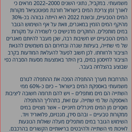
משמעותי. במקביל, נתוני השנים 2000–2022 מראים כי
לאורך זמן צריכת המים בישראל חורגת מפוטנציאל מקורות
המים הטבעיים, ובשנת 2022 היא הייתה גבוהה בכ-30%
מהיקף המים הזמין במאגרים, וזאת על אף השימוש הגובר
במים מותפלים. החוקרים מדגישים כי לשמירה על מקורות
המים הטבעיים יש חשיבות רבה, שכן מעבר להיותם מאגרים
של מי שתייה, בעיתות שגרה ובחירום הם משמשים להנאת
הציבור ולרווחתו. לכן חשוב לפעול להעלאת המודעות בקרב
הציבור לחיסכון במים, בין היתר באמצעות מסעות הסברה כפי
שבוצע בהצלחה בעבר.
התרחבות מערך ההתפלה הפכה את ההתפלה לגורם
משמעותי באספקת המים בישראל – כיום כ-60% ממי
השתייה הם מים מותפלים – ויש להם תרומה חשובה ליציבות
האספקה של מי שתייה. עם זאת, בתהליך ההתפלה
מוּסָרים מן המים מינרלים חיוניים – אשר מצויים במים
ממקורות טבעיים – ובהם סידן, מגנזיום, פלואוריד ויוד.
השימוש הגובר במים מותפלים מעלה שאלות הנוגעות
לאיכות מי השתייה ולהיבטים בריאותיים הקשורים בהרכבם.