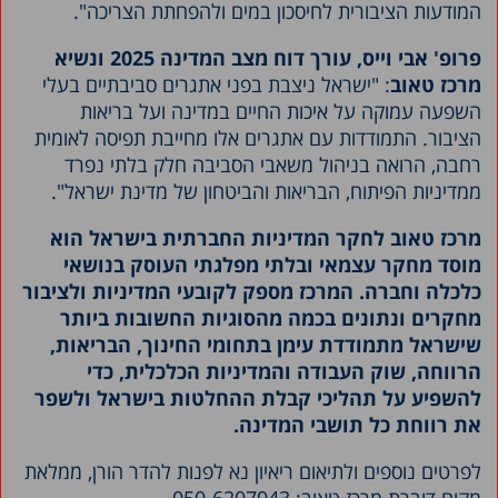
המודעות הציבורית לחיסכון במים ולהפחתת הצריכה".
פרופ' אבי וייס, עורך דוח מצב המדינה 2025 ונשיא
מרכז טאוב
: "ישראל ניצבת בפני אתגרים סביבתיים בעלי
השפעה עמוקה על איכות החיים במדינה ועל בריאות
הציבור. התמודדות עם אתגרים אלו מחייבת תפיסה לאומית
רחבה, הרואה בניהול משאבי הסביבה חלק בלתי נפרד
ממדיניות הפיתוח, הבריאות והביטחון של מדינת ישראל".
מרכז טאוב לחקר המדיניות החברתית בישראל הוא
מוסד מחקר עצמאי ובלתי מפלגתי העוסק בנושאי
כלכלה וחברה. המרכז מספק לקובעי המדיניות ולציבור
מחקרים ונתונים בכמה מהסוגיות החשובות ביותר
שישראל מתמודדת עימן בתחומי החינוך, הבריאות,
הרווחה, שוק העבודה והמדיניות הכלכלית, כדי
להשפיע על תהליכי קבלת ההחלטות בישראל ולשפר
את רווחת כל תושבי המדינה
.
לפרטים נוספים ולתיאום ריאיון נא לפנות להדר הורן, ממלאת
מקום דוברת מרכז טאוב: 050-6207943