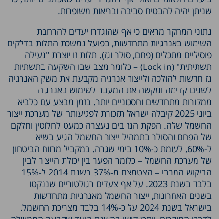
שניתן יהיה להבטיח סביבה ובריאות משופרות.
נתוני המחקר מראים כי אף שהוגדרו יעדים להרחבת
השימוש באנרגיות מתחדשות, בפועל נמשכת התלות בדלקים
פוסיליים מתכלים (פחם, סולר וגז). תלות זו יוצרת "נעילה
תשתיתית" (Lock in) – כלומר מצב שבו השקעה בתשתיות
גז חדשות להולכה ולייצור אנרגיה מקבעת את משק האנרגיה
לשנים קדימה ומקשה את המעבר לשימוש באנרגיה
ממקורות מתחדשים וחסכוניים יותר. בזמן מבצע עם כלביא
ביוני 2025 קיבלה ישראל תזכורת לפגיעותה של מערכת ייצור
החשמל שלה. הפקת הגז בים נעצרה כמעט לחלוטין וחלקם
של הפחם והסולר בתמהיל ייצור החשמל הגיע בשיא
ל-60%, לעומת כ-10% בימי שגרה. במקביל מרווח הביטחון
של מערכת החשמל – כלומר הפער בין יכולת הייצור לבין
הביקוש המרבי – הצטמצם מ-37% בשנת 2014 ל-15%
בלבד בשנת 2023. על אף צעדים רגולטוריים שננקטו
בשנים האחרונות, ייצור החשמל מאנרגיות מתחדשות
בישראל בשנת 2024 על כ-14% בלבד מצריכת החשמל.
לדברי החוקרים, ייתכן קושי בהשגת היעד שקבעה הממשלה