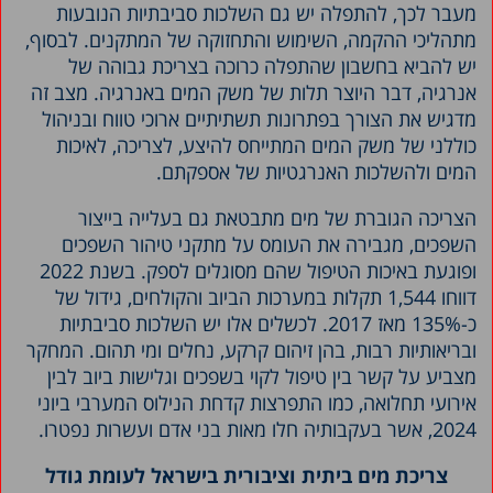
מעבר לכך, להתפלה יש גם השלכות סביבתיות הנובעות
מתהליכי ההקמה, השימוש והתחזוקה של המתקנים. לבסוף,
יש להביא בחשבון שהתפלה כרוכה בצריכת גבוהה של
אנרגיה, דבר היוצר תלות של משק המים באנרגיה. מצב זה
מדגיש את הצורך בפתרונות תשתיתיים ארוכי טווח ובניהול
כוללני של משק המים המתייחס להיצע, לצריכה, לאיכות
המים ולהשלכות האנרגטיות של אספקתם.
הצריכה הגוברת של מים מתבטאת גם בעלייה בייצור
השפכים, מגבירה את העומס על מתקני טיהור השפכים
ופוגעת באיכות הטיפול שהם מסוגלים לספק. בשנת 2022
דווחו 1,544 תקלות במערכות הביוב והקולחים, גידול של
כ-135% מאז 2017. לכשלים אלו יש השלכות סביבתיות
ובריאותיות רבות, בהן זיהום קרקע, נחלים ומי תהום. המחקר
מצביע על קשר בין טיפול לקוי בשפכים וגלישות ביוב לבין
אירועי תחלואה, כמו התפרצות קדחת הנילוס המערבי ביוני
2024, אשר בעקבותיה חלו מאות בני אדם ועשרות נפטרו.
צריכת מים ביתית וציבורית בישראל לעומת גודל