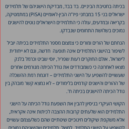
בכיתה בחטיבת הביניים. בד בבד, מבדיקת הישגיהם של תלמידים
ישראלים בני 15 במבחני פיז"ה הבין-לאומיים (PISA) במתמטיקה,
בקריאה ובמדעים, עולה כי התלמידים הישראלים נוטים להישגים
נמוכים בשלושת התחומים שנבדקו.
הנחתם של הורים ומורים כי צמצום מספר התלמידים בכיתה יוביל
לשיפור בהישגי התלמידים אינה תופעה חדשה, וגם לא ייחודית
לישראל. אולם החוקרים רעות שפריר, יוסי שביט וכרמל בלנק
מצאו לאחרונה כי כשמבודדים את גודל הכיתה מגורמים אחרים
שעשויים להשפיע על הישגי התלמידים – דוגמת רמת ההשכלה
של ההורים והישגים קודמים בלימודים – לא נמצא קשר מובהק בין
גודל הכיתה להישגים בכיתה ח'.
הקושי העיקרי בניסיון להבין את השפעת גודל הכיתה על הישגי
התלמידים הוא שלעתים קרובות ההצבה לכיתות אינה אקראית,
אלא משקפת שיקולים חינוכיים שיטתיים שהם כשלעצמם עשויים
להשפיע על הישגי התלמיד. למשל, תלמידים שהישגיהם נמוכים