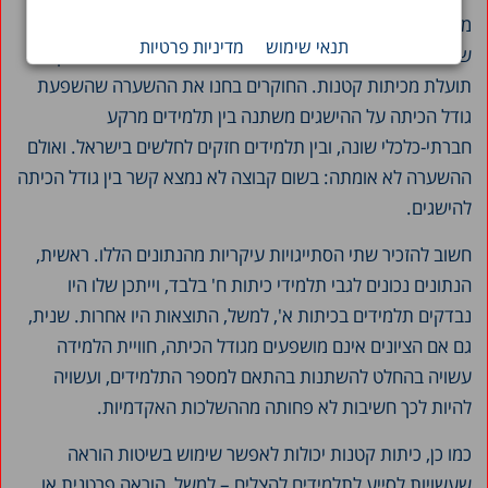
מחקרים קודמים במדינות אחרות הראו כי מיעוטים אתניים ובני
תנאי שימוש
מדיניות פרטיות
שכבות חברתיות-כלכליות נמוכות נוטים יותר מאחרים להפיק
תועלת מכיתות קטנות. החוקרים בחנו את ההשערה שהשפעת
גודל הכיתה על ההישגים משתנה בין תלמידים מרקע
חברתי-כלכלי שונה, ובין תלמידים חזקים לחלשים בישראל. ואולם
ההשערה לא אומתה: בשום קבוצה לא נמצא קשר בין גודל הכיתה
להישגים.
חשוב להזכיר שתי הסתייגויות עיקריות מהנתונים הללו. ראשית,
הנתונים נכונים לגבי תלמידי כיתות ח' בלבד, וייתכן שלו היו
נבדקים תלמידים בכיתות א', למשל, התוצאות היו אחרות. שנית,
גם אם הציונים אינם מושפעים מגודל הכיתה, חוויית הלמידה
עשויה בהחלט להשתנות בהתאם למספר התלמידים, ועשויה
להיות לכך חשיבות לא פחותה מההשלכות האקדמיות.
כמו כן, כיתות קטנות יכולות לאפשר שימוש בשיטות הוראה
שעשויות לסייע לתלמידים להצליח – למשל, הוראה פרטנית או