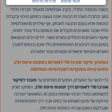
תנאי שימוש
מדיניות פרטיות
בשונה מהמגזר החרדי, בקרב אוכלוסיות ממעמד חברתי-כלכלי
נמוך ובחברה הערבית הבעיה אינה נעוצה בתזמון הזיהוי ובקבלת
הזכאות אלא בעצם ההגעה לאבחון. אף שילדים מהאוכלוסיות
הללו שכבר מאובחנים מקבלים את זכאותם בגיל צעיר יחסית,
שיעורי האבחנות הכוללים נמוכים מאוד. ילדים רבים הנמצאים
בסיכון גבוה לעיכובים התפתחותיים כלל אינם נכנסים למערך
האבחון והטיפול ונשארים שקופים עבור המערכת.
הפתרון: סיקור אוניברסלי לאוטיזם בתחנות טיפת חלב
והתערבויות ממוקדות לאוכלוסיות מוחלשות
כדי לגשר על הפערים, החוקרים ממליצים על
מעבר לסיקור
אוניברסלי לאוטיזם דרך תחנות טיפת חלב
. המחקר מציע
להשתמש במודל הניבוי שפותח במכון KI, המאפשר הערכה
מדויקת של סיכון לאוטיזם על בסיס אבני דרך התפתחותיות
שנבדקות באופן שגרתי בתחנות טיפת חלב.