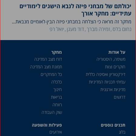
יכולתם של מבחני פיזה לנבא הישגים לימודיים
עתידיים: מחקר אורך
מחקר זה מראה כי הצלחה במבחני פיזה הבין-לאומיים מנבאת...
נחום בלס
זמירה מברך
דוד מעגן
יואל רפ
על אודות
מחקר
משימה, היסטוריה
דוח מצב המדינה
חוקרים וצוות
תמונת מצב המדינה
דירקטוריון ואסיפה כללית
כל המחקרים
עמיתי תכניות המדיניות
כלכלה
מדיניות ארגונית
חינוך
דרושים
בריאות
רווחה
שוק העבודה
תכנים נוספים
פעילות והשפעה
בלוג
אירועים