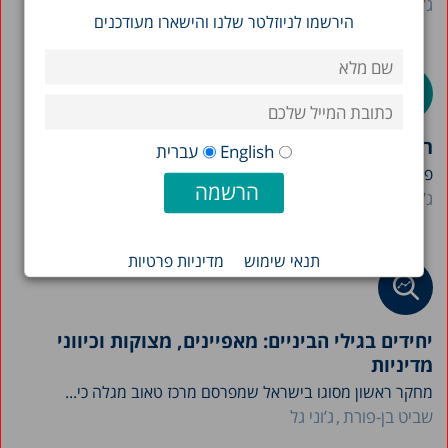
ג’וני גל
יעל עובדיה
שביט בן-פורת
הירשמו לניוזלטר שלנו והישארו מעודכנים
רווחה וצל מלחמה
English
עברית
פרק רווחה בדו"ח מצב המדינה לשנת 2025: חוקרי מרכז...
ג’וני גל
שביט בן-פורת
יעל עובדיה
תנאי שימוש
מדיניות פרטיות
יחידים בגילי הביניים: מאפיינים, מצוקות וכיווני
מדיניות
מחקר ראשון מסוגו בישראל שמפרסם מרכז טאוב מגלה כי...
שביט בן-פורת
ג’וני גל