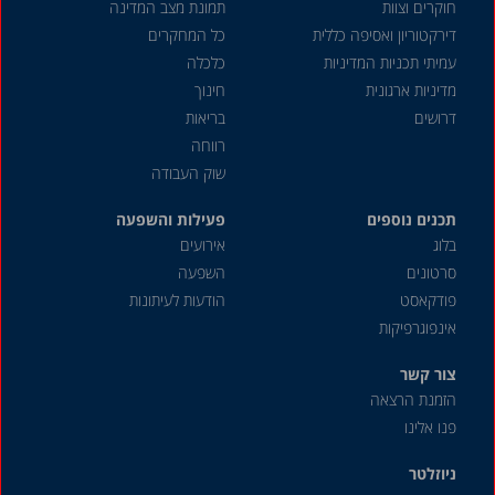
חוקרים וצוות
תמונת מצב המדינה
דירקטוריון ואסיפה כללית
כל המחקרים
עמיתי תכניות המדיניות
כלכלה
מדיניות ארגונית
חינוך
דרושים
בריאות
רווחה
שוק העבודה
תכנים נוספים
פעילות והשפעה
בלוג
אירועים
סרטונים
השפעה
פודקאסט
הודעות לעיתונות
אינפוגרפיקות
צור קשר
הזמנת הרצאה
פנו אלינו
ניוזלטר