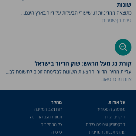
שונות
כתוצאה ממדיניות זו, שיעורי הבעלות על דיור בארץ הינם...
גילת בן-שטרית
קורת גג מעל הראש: שוק הדיור בישראל
עליית מחירי הדיור וההצעות השונות לבלימתה זוכים לתשומת לב...
צוות מרכז טאוב
על אודות
מחקר
משימה, היסטוריה
דוח מצב המדינה
חוקרים וצוות
תמונת מצב המדינה
דירקטוריון ואסיפה כללית
כל המחקרים
עמיתי תכניות המדיניות
כלכלה