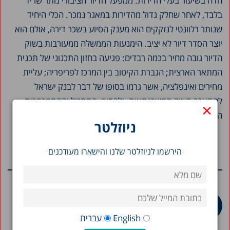
חדה בשיעור בעלי הדירות. ממפעל הדיור הציבורי נותר שריד
בלבד, לאחר שחלק גדול מהדירות במאגר נמכר. הכלי היחיד
שנותר רלוונטי לנזקקים הוא מענק הסיוע בשכר דירה, אולם הוא
יוצר הסדר דיור לא יציב. הימנעות הממשלה ממעורבות בשוק
הדיור גובה מחיר בכמה רבדים: פגיעה בחזון התכנוני של תכנית
המתאר הארצית; הגברת הקיטוב בין המרכז לפריפריה; עליית
מחירים ואינפלציה, אשר גרמו בסופו של דבר לבנק ישראל
להתערב בשוק המשכנתאות; ולבסוף, התסכול וההתמרמרות
×
הכבדים בקרב קבוצות אוכלוסייה רחבות.
ניוזלטר
הירשמו לניוזלטר שלנו והישארו מעודכנים
מחקרים נוספים בנושא
English
עברית