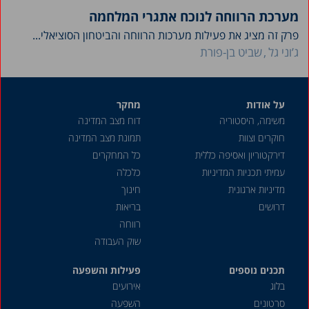
מערכת הרווחה לנוכח אתגרי המלחמה
פרק זה מציג את פעילות מערכות הרווחה והביטחון הסוציאלי...
ג’וני גל
שביט בן-פורת
על אודות
מחקר
משימה, היסטוריה
דוח מצב המדינה
חוקרים וצוות
תמונת מצב המדינה
דירקטוריון ואסיפה כללית
כל המחקרים
עמיתי תכניות המדיניות
כלכלה
מדיניות ארגונית
חינוך
דרושים
בריאות
רווחה
שוק העבודה
תכנים נוספים
פעילות והשפעה
בלוג
אירועים
סרטונים
השפעה