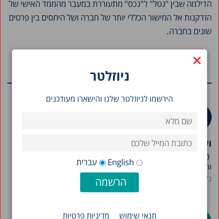
הדילמה שבין "נטל" ל"נכס" מתעוררת במעבר מהממד האישי של
הזדקנות אל המישור הכללי יותר של חברה ושל היחסים בין פרטים
שונים בחברה.
×
ניוזלטר
מחקרים נוספים בנושא
הירשמו לניוזלטר שלנו והישארו מעודכנים
ועדות ערר על שירותים חברתיים במשרד הרווחה
מערך ועדות הערר על שירותים חברתיים במשרד הרווחה
English
עברית
והביטחון...
ג’וני גל
יעל עובדיה
שביט בן-פורת
תנאי שימוש
מדיניות פרטיות