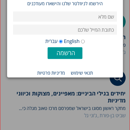
הירשמו לניוזלטר שלנו והישארו מעודכנים
רווחה וצל מלחמה
English
עברית
פרק רווחה בדו"ח מצב המדינה לשנת 2025: חוקרי מרכז...
ג’וני גל
שביט בן-פורת
יעל עובדיה
תנאי שימוש
מדיניות פרטיות
יחידים בגילי הביניים: מאפיינים, מצוקות וכיווני
מדיניות
מחקר ראשון מסוגו בישראל שמפרסם מרכז טאוב מגלה כי...
שביט בן-פורת
ג’וני גל