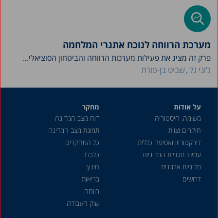
מערכת הרווחה לנוכח אתגרי המלחמה
פרק זה מציג את פעילות מערכות הרווחה והביטחון הסוציאלי...
ג’וני גל
שביט בן-פורת
על אודות
מחקר
משימה, היסטוריה
דוח מצב המדינה
חוקרים וצוות
תמונת מצב המדינה
דירקטוריון ואסיפה כללית
כל המחקרים
עמיתי תכניות המדיניות
כלכלה
מדיניות ארגונית
חינוך
דרושים
בריאות
רווחה
שוק העבודה