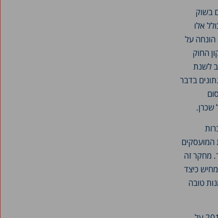
 בשוק
לל אלו
משל גברים. סמוך לפרוץ הגל השני של התחלואה באוגוסט 2020 הונחה על
ון החוק
ב לשנת
תונים בדבר
סום
 שכרן.
קרב. ב-1 ביוני 2022 כל החברות
עובדות המועסקים
. מחקר זה
מחיש כיצד
נות טובה
, אשר עמדו בשנת 2015 על