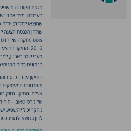
מגפת הקורונה והשפעו
העבודה. מצד אחד נשים
שהוצאו לחל"ת) ירדה
פ
שולחן הכנסת הצעה לתיק
צוטט מחקרה של הדס פ
2016. התיקון המ
פערי שכר בארגון, לפרס
הנתונים בדוח הפנימי ה
אצלם. התיקון לחוק כול
של מרכז טאוב – היחיד
מחקר יכול להשפיע ישיר
לדון בנושא ולהציג כמ
במחקרה ביקשה פוקס לע