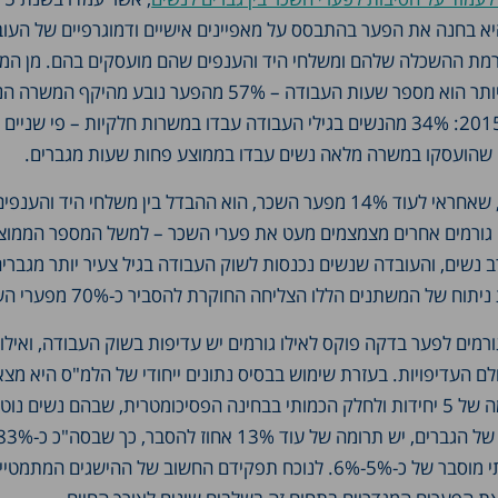
 היא בחנה את הפער בהתבסס על מאפיינים אישיים ודמוגרפיים של העו
מת ההשכלה שלהם ומשלחי היד והענפים שהם מועסקים בהם. מן המ
כי הגורם המשמעותי ביותר הוא מספר שעות העבודה – 57% מהפער נובע מהיק
נשים לעומת גברים ב-2015: 34% מהנשים בגילי העבודה עבדו במשרות חלקיות – פי שני
ם שהועסקו במשרה מלאה נשים עבדו בממוצע פחות שעות מגברים.
הגורם השני בחשיבותו, שאחראי לעוד 14% מפער השכר, הוא ההבדל בין משלחי היד ו
. גורמים אחרים מצמצמים מעט את פערי השכר – למשל המספר הממוצ
ב נשים, והעובדה שנשים נכנסות לשוק העבודה בגיל צעיר יותר מגברי
ח של המשתנים הללו הצליחה החוקרת להסביר כ-70% מפערי השכר.
מים לפער בדקה פוקס לאילו גורמים יש עדיפות בשוק העבודה, ואילו 
לם העדיפויות. בעזרת שימוש בבסיס נתונים ייחודי של הלמ"ס היא מצא
ללימודי מתמטיקה ברמה של 5 יחידות ולחלק הכמותי בבחינה הפסיכומטרית, שבהם נשים 
מוסבר ונשאר פער בלתי מוסבר של כ-5%-6%. לנוכח תפקידם החשוב של ההישגים 