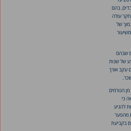
בדים, בהם
חקר עולה
ף המשרה הנמוך של
ים משיעור
הענפים שבהם
ע של שנות
ם עקב אורך
מן הגורמים
ה כי
נוטות להגיע
להישגים פחותים מאלו של הגברים, יש תרומה של עוד 13% אחוז להסבר, כך שבסה"כ כ-83% מהפער
המתמטיים בקביעת