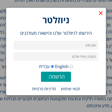
 הפערים המגדריים בתחום זה בשלבים שונים לאורך החיים.
×
וב המגדרי במשלחי היד מתחיל בגילים צעירים וממשיך בבחירת המקצ
ניוזלטר
יים מתגלים כבר בבית הספר היסודי. הנתונים מראים כי הישגים נמוכ
 מגיל צעיר. למשל, בבחינות המיצ"ב במתמטיקה בכיתה ה' במגזר היהוד
הירשמו לניוזלטר שלנו והישארו מעודכנים
ישגיהן נמוכים יותר במתמטיקה וגבוהים יותר בקריאה. הפערים מתחדדי
של הבנים גבוה יותר. מחקרים אחרים שנעשו מאז פורסם המחקר של פוק
English
עברית
בין בנים ובנות (לטובת הבנים), אך באחוזים השיפור בקרב הבנות גדול י
 את בחירת החוגים במוסדות להשכלה גבוהה – נשים מרוכזות במקצועות 
ועות מתמטיים, ואפילו בקרב בוגרי ובוגרות מדעי המחשב, שיעור גבוה י
תנאי שימוש
מדיניות פרטיות
וד בתחום. אפשר שהסיבה לכך היא שנשים פונות לתחומים המאפשרים
ה במשרה חלקית ונמנעות ממקצועות הנחשבים תובעניים מבחינת ש
, מדע ופיננסים.