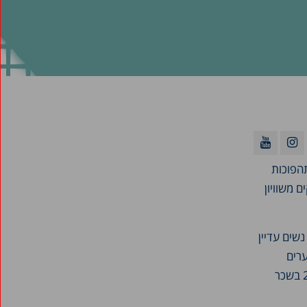
המערבי תהפוכות
ם משוויון
שים עדיין
רים
בולטים. ב-2018 דורגה ישראל במקום השני מהסוף בין מדינות ה-OECD, עם פער של 22.7% בשכר