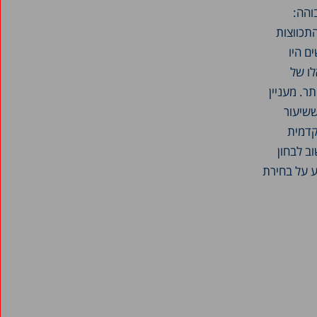
והה:
תכווצות
 האקדמית 2020–2021 בקרב נשים היו
והות יותר מאלו של
ר. מעניין
מה ללימודי חינוך והוראה (9%), בעוד ששיעור
ה האקדמית
ב לבחון
ע על בחירת