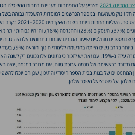
המדינה 2021
מצביע על התפתחות מעניינת בתחום ההשכלה הגב
 חל זינוק משמעותי במספר הנרשמים למוסדות להשכלה גבוהה בשל ה
שוק העבודה והגבלות הטיסה. העליות החדות ביותר בשנה
בלימודי המדעים הביולוגיים (37%), העסקים (28%) וההנדסה (18%), והן היו גב
ף שבמספרים מוחלטים שיעור הגברים שבחרו בתחומים אלו היה גבוה יות
לציין שהעלייה המתונה ביותר בקרב נשים הייתה בהרש
הגברים שנרשמו לתחום זה עלה ב-19%. עם זאת יש לזכור כי נתונים אלו נכונים רק לשנ
אם מדובר בראשיתה של מגמה ארוכת טווח. אם מדובר במגמה, יהיה חשו
 המתמטיים של בנות בבית הספר היסודי והתיכון, שכן הם יוכלו להשפי
ם שלהן ועל פוטנציאל השכר שלהן.