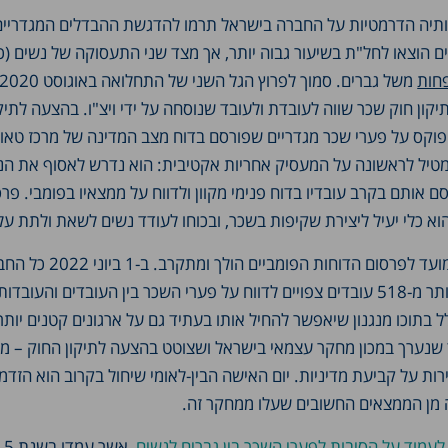
תיה הדרמטיות על החברה בישראל תרמו להדגשת ההבדלים המגדריים
 הוצאו לחל"ת בשיעור גבוה יותר, אך מצד שני התעסוקה של נשים (כו
חות
ון חוק שכר שווה לעובדת ולעובד שנוסחה על ידי ויצ"ו. בהצעה לתיק
וקס על פערי שכר מגדריים שפורסם בדוח מצב המדינה של מרכז טאו
וצע מטיל לראשונה על המעסיק אחריות אקטיבית: הוא נדרש לאסוף את הנ
ם אותם בקרב עובדיו בדוח פנימי מקוון ולדווח על ממצאיו בפומבי. פר
וא כלי יעיל ליצירת שקיפות בשכר, ובכוחו לעודד נשים לשאת ולתת על
התיקון עבר בכנסת והמועד לפרסום הדוחות הפומביים הולך ומת
והארגונים המעסיקים יותר מ-518 עובדים צפויים לדווח על פערי השכר בין העובדים וה
ל בתוכו מנגנון שיאפשר להחיל אותו בעתיד גם על ארגונים קטנים יותר
 שנערך במכון מחקר עצמאי בישראל ושצוטט בהצעה לתיקון החוק – מ
ות על קביעת מדיניות. יום האישה הבין-לאומי שיחול בקרוב הוא הזדמ
ה מן הממצאים החשובים שעלו ממחקר זה.
מוד על הסיבות לפערי השכר בין גברים לנשים