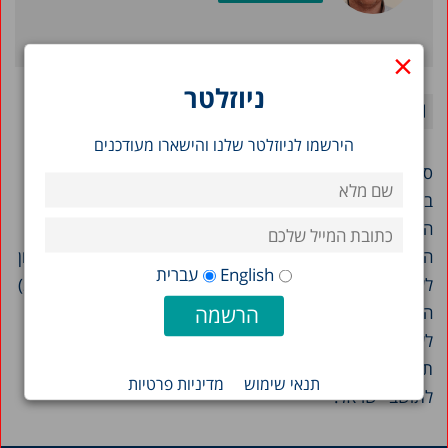
×
ניוזלטר
הירשמו לניוזלטר שלנו והישארו מעודכנים
סוגיית ההגעה לעבודה מושכת תשומת לב רבה יותר בישראל
בשנים האחרונות, עם החמרת פקקי התנועה בישראל בעקבות
העלייה במספר הנוסעים. ב-30 השנים האחרונות עלה מספר
המועסקים העובדים מחוץ לאזור מגוריהם מ-42 ל-54 אחוזים (נכון
English
עברית
לשנת 2016). בקרב ישראלים בגילי העבודה העיקריים (64–25)
המכונית הפרטית היא אמצעי התחבורה העיקרי בקרב הנוסעים
לעבודה, ומספר הנסיעות עלה בקצב מהיר יותר מהתרחבות
תשתית הכבישים – וכך נוצרים פקקי התנועה שמוכרים מדי
תנאי שימוש
מדיניות פרטיות
לתושבי ישראל.