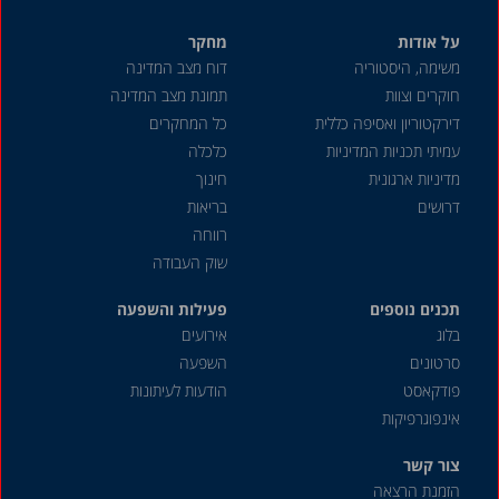
על אודות
מחקר
משימה, היסטוריה
דוח מצב המדינה
חוקרים וצוות
תמונת מצב המדינה
דירקטוריון ואסיפה כללית
כל המחקרים
עמיתי תכניות המדיניות
כלכלה
מדיניות ארגונית
חינוך
דרושים
בריאות
רווחה
שוק העבודה
תכנים נוספים
פעילות והשפעה
בלוג
אירועים
סרטונים
השפעה
פודקאסט
הודעות לעיתונות
אינפוגרפיקות
צור קשר
הזמנת הרצאה