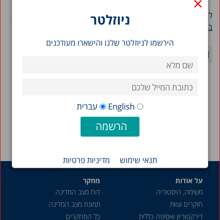
×
למחקר המלא ולתקציר:
השימוש המוגבר במשככי כאבים נרקוטיים
ניוזלטר
בישראל: תחילתה של מגפה?
הירשמו לניוזלטר שלנו והישארו מעודכנים
חזרה לסרטונים >
English
עברית
תנאי שימוש
מדיניות פרטיות
על אודות
מחקר
משימה, היסטוריה
דוח מצב המדינה
חוקרים וצוות
תמונת מצב המדינה
דירקטוריון ואסיפה כללית
כל המחקרים