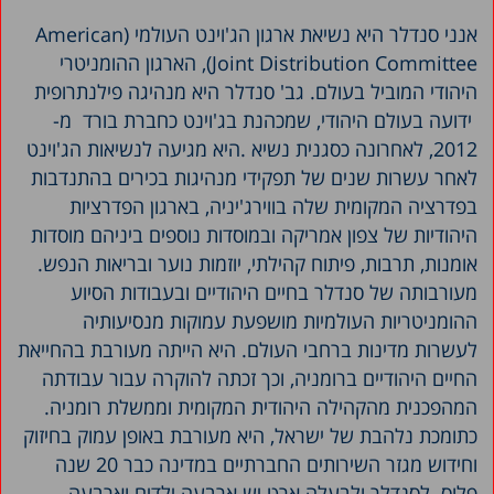
אנני סנדלר היא נשיאת ארגון הג'וינט העולמי (American
Joint Distribution Committee), הארגון ההומניטרי
היהודי המוביל בעולם. גב' סנדלר היא מנהיגה פילנתרופית
ידועה בעולם היהודי, שמכהנת בג'וינט כחברת בורד מ-
2012, לאחרונה כסגנית נשיא .היא מגיעה לנשיאות הג'וינט
לאחר עשרות שנים של תפקידי מנהיגות בכירים בהתנדבות
בפדרציה המקומית שלה בווירג'יניה, בארגון הפדרציות
היהודיות של צפון אמריקה ובמוסדות נוספים ביניהם מוסדות
אומנות, תרבות, פיתוח קהילתי, יוזמות נוער ובריאות הנפש.
מעורבותה של סנדלר בחיים היהודיים ובעבודות הסיוע
ההומניטריות העולמיות מושפעת עמוקות מנסיעותיה
לעשרות מדינות ברחבי העולם. היא הייתה מעורבת בהחייאת
החיים היהודיים ברומניה, וכך זכתה להוקרה עבור עבודתה
המהפכנית מהקהילה היהודית המקומית וממשלת רומניה.
כתומכת נלהבת של ישראל, היא מעורבת באופן עמוק בחיזוק
וחידוש מגזר השירותים החברתיים במדינה כבר 20 שנה
פלוס. לסנדלר ולבעלה ארט יש ארבעה ילדים וארבעה