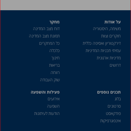
על אודות
מחקר
משימה, היסטוריה
דוח מצב המדינה
חוקרים וצוות
תמונת מצב המדינה
דירקטוריון ואסיפה כללית
כל המחקרים
עמיתי תכניות המדיניות
כלכלה
מדיניות ארגונית
חינוך
דרושים
בריאות
רווחה
שוק העבודה
תכנים נוספים
פעילות והשפעה
בלוג
אירועים
סרטונים
השפעה
פודקאסט
הודעות לעיתונות
אינפוגרפיקות