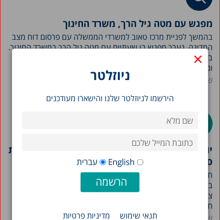
מפגש עם מטה גיל הרך, משרד החינוך
בהמשך לפניית מרכז טאוב למשרדי הממשלה עם פרסום דוח מצב
המדינה, נערך מפגש בן שעתיים עם מטה גיל הרך במשרד החינוך.
×
במפגש השתתפו ד"ר שרית סילברמן, חוקרת בכירה במרכז טאוב,
ונחום בלס, ראש תכנית מדיניות החינוך של המרכז…
ניוזלטר
שם החוקר/ת
הירשמו לניוזלטר שלנו והישארו מעודכנים
יוזמת הגיל הרך הציגה בפני ועדת החינוך בכנסת את
סקר TALIS
English
עברית
חוקרת יוזמת הגיל הרך של מרכז טאוב, דנה וקנין גנאל, השתתפה
בוועדת החינוך בכנסת בהשתתפות ח"כ פנינה תמנו שטה, ראש
צוות לידה עד 6 בהנהגת ההורים, יו"ר הנהגת ההורית תל אביב,
ח"כ נעמה לזימי, אורנה פז, ראש מחלקת…
תנאי שימוש
מדיניות פרטיות
שם החוקר/ת