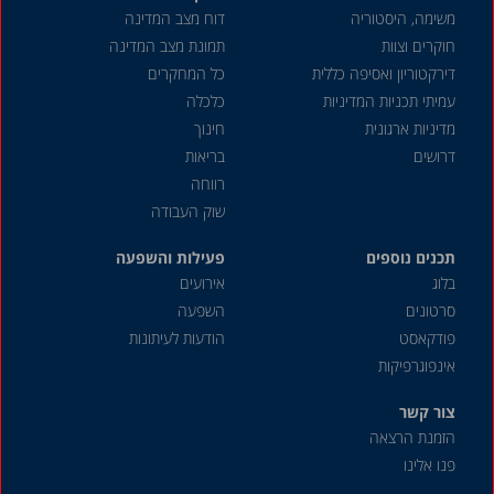
משימה, היסטוריה
דוח מצב המדינה
חוקרים וצוות
תמונת מצב המדינה
דירקטוריון ואסיפה כללית
כל המחקרים
עמיתי תכניות המדיניות
כלכלה
מדיניות ארגונית
חינוך
דרושים
בריאות
רווחה
שוק העבודה
תכנים נוספים
פעילות והשפעה
בלוג
אירועים
סרטונים
השפעה
פודקאסט
הודעות לעיתונות
אינפוגרפיקות
צור קשר
הזמנת הרצאה
פנו אלינו