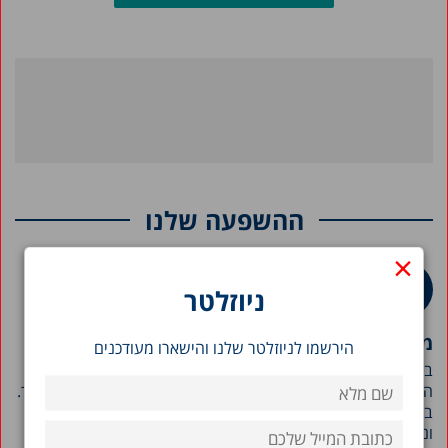
ההשפעה שלנו
×
ניוזלטר
מפגש עם מטה גיל הרך, משרד החינוך
הירשמו לניוזלטר שלנו והישארו מעודכנים
בהמשך לפניית מרכז טאוב למשרדי הממשלה עם פרסום דוח מצב
המדינה, נערך מפגש בן שעתיים עם מטה גיל הרך במשרד החינוך.
במפגש השתתפו ד"ר שרית סילברמן, חוקרת בכירה במרכז טאוב,
ונחום בלס, ראש תכנית מדיניות החינוך של המרכז…