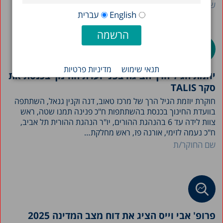
שם החוקר/ת
English
עברית
תנאי שימוש
מדיניות פרטיות
יוזמת הגיל הרך הציגה בפני ועדת החינוך בכנסת את
סקר TALIS
חוקרת יוזמת הגיל הרך של מרכז טאוב, דנה וקנין גנאל, השתתפה
בוועדת החינוך בכנסת בהשתתפות ח"כ פנינה תמנו שטה, ראש
צוות לידה עד 6 בהנהגת ההורים, יו"ר הנהגת ההורית תל אביב,
ח"כ נעמה לזימי, אורנה פז, ראש מחלקת…
שם החוקר/ת
פרופ' אבי וייס הציג את דוח מצב המדינה 2025