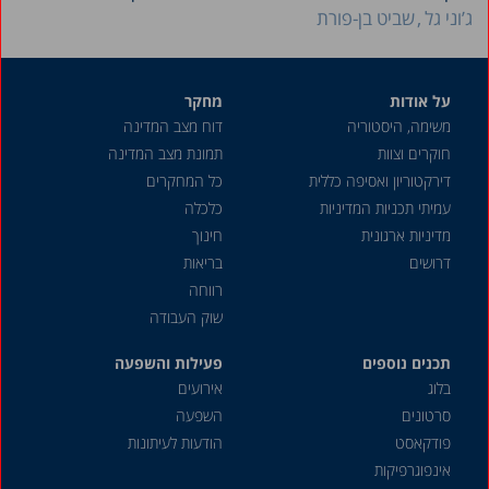
ג’וני גל
שביט בן-פורת
על אודות
מחקר
משימה, היסטוריה
דוח מצב המדינה
חוקרים וצוות
תמונת מצב המדינה
דירקטוריון ואסיפה כללית
כל המחקרים
עמיתי תכניות המדיניות
כלכלה
מדיניות ארגונית
חינוך
דרושים
בריאות
רווחה
שוק העבודה
תכנים נוספים
פעילות והשפעה
בלוג
אירועים
סרטונים
השפעה
פודקאסט
הודעות לעיתונות
אינפוגרפיקות