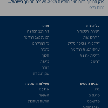
פרק החינוך בדוח מצב המדינה 2025: מערכת החינוך בישראל...
נחום בלס
על אודות
מחקר
משימה, היסטוריה
דוח מצב המדינה
חוקרים וצוות
תמונת מצב המדינה
דירקטוריון ואסיפה כללית
כל המחקרים
עמיתי תכניות המדיניות
כלכלה
מדיניות ארגונית
חינוך
דרושים
בריאות
רווחה
שוק העבודה
תכנים נוספים
פעילות והשפעה
בלוג
אירועים
סרטונים
השפעה
פודקאסט
הודעות לעיתונות
אינפוגרפיקות