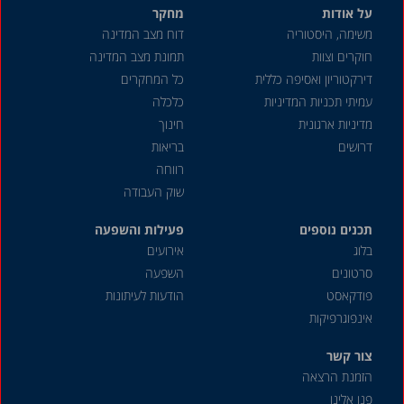
על אודות
מחקר
משימה, היסטוריה
דוח מצב המדינה
חוקרים וצוות
תמונת מצב המדינה
דירקטוריון ואסיפה כללית
כל המחקרים
עמיתי תכניות המדיניות
כלכלה
מדיניות ארגונית
חינוך
דרושים
בריאות
רווחה
שוק העבודה
תכנים נוספים
פעילות והשפעה
בלוג
אירועים
סרטונים
השפעה
פודקאסט
הודעות לעיתונות
אינפוגרפיקות
צור קשר
הזמנת הרצאה
פנו אלינו