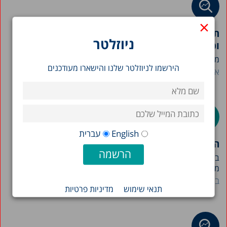
×
תמונת מצב המדינה 2026: תרשימים בנושאי חברה
ניוזלטר
וכלכלה בישראל
מרכז טאוב מפרסם את חוברת "תמונת מצב המדינה" לשנת...
הירשמו לניוזלטר שלנו והישארו מעודכנים
אבי וייס
English
עברית
הון ציבורי וצמיחה בישראל
בעקבות אירועי שבעה באוקטובר ניצב המשק הישראלי בפני
מציאות...
בנימין בנטל
מיכאל דבאוי
תנאי שימוש
מדיניות פרטיות