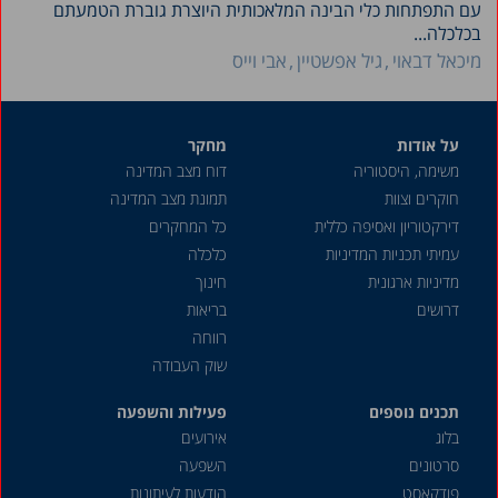
עם התפתחות כלי הבינה המלאכותית היוצרת גוברת הטמעתם
בכלכלה...
מיכאל דבאוי
גיל אפשטיין
אבי וייס
על אודות
מחקר
משימה, היסטוריה
דוח מצב המדינה
חוקרים וצוות
תמונת מצב המדינה
דירקטוריון ואסיפה כללית
כל המחקרים
עמיתי תכניות המדיניות
כלכלה
מדיניות ארגונית
חינוך
דרושים
בריאות
רווחה
שוק העבודה
תכנים נוספים
פעילות והשפעה
בלוג
אירועים
סרטונים
השפעה
פודקאסט
הודעות לעיתונות