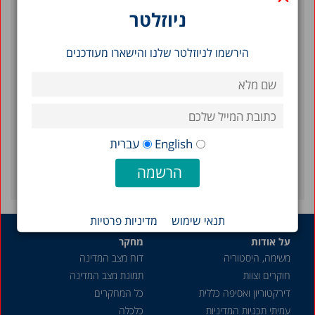
ניוזלטר
תמונת מצב המדינה 2026: תרשימים בנושאי חברה
וכלכלה בישראל
הירשמו לניוזלטר שלנו והישארו מעודכנים
עומסי חום והשפעתם על פניות למיון, אשפוזים
ותמותה בישראל, 2010–2023
סינון לפי תאריך
English
עברית
2013
תנאי שימוש
מדיניות פרטיות
על אודות
מחקר
משימה, היסטוריה
דוח מצב המדינה
חוקרים וצוות
תמונת מצב המדינה
דירקטוריון ואסיפה כללית
כל המחקרים
עמיתי תכניות המדיניות
כלכלה