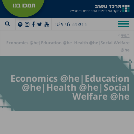
תמכו בנו
הרשמה לניוזלטר
»
ראשי
Economics @he|Education @he|Health @he|Social Welfare
@he
Economics @he|Education
@he|Health @he|Social
Welfare @he