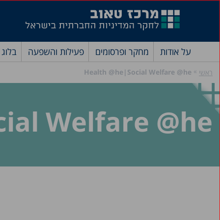
על אודות
מחקר ופרסומים
פעילות והשפעה
בלוג
»
Health @he|Social Welfare @he
ראשי
ial Welfare @he