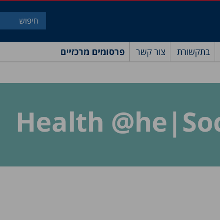
בתקשורת
צור קשר
פרסומים מרכזיים
Health @he|Soc