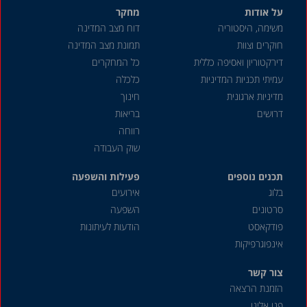
על אודות
מחקר
משימה, היסטוריה
דוח מצב המדינה
חוקרים וצוות
תמונת מצב המדינה
דירקטוריון ואסיפה כללית
כל המחקרים
עמיתי תכניות המדיניות
כלכלה
מדיניות ארגונית
חינוך
דרושים
בריאות
רווחה
שוק העבודה
תכנים נוספים
פעילות והשפעה
בלוג
אירועים
סרטונים
השפעה
פודקאסט
הודעות לעיתונות
אינפוגרפיקות
צור קשר
הזמנת הרצאה
פנו אלינו