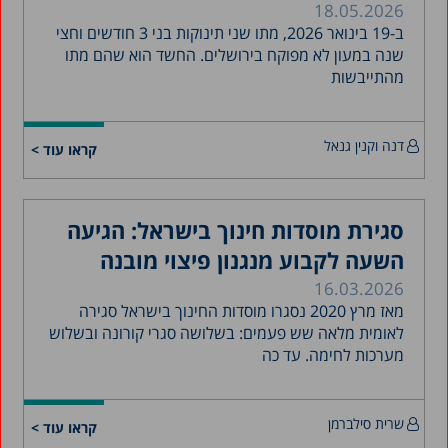
18.05.2026
אוקטובר 2020
ב-19 בינואר 2026, מתו שני תינוקות בני 3 חודשים וחצי
ספטמבר 2020
שנה במעון לא מפוקח בירושלים. החשד הוא שהם מתו
מהתייבשות
מאי 2020
אפריל 2020
דצמבר 2019
דנה וקנין גנאל
קראו עוד >
נובמבר 2019
יולי 2019
סגירת מוסדות חינוך בישראל: הגיעה
מאי 2019
השעה לקבוע מנגנון פיצוי מובנה
אפריל 2019
16.03.2026
מאז מרץ 2020 נסגרו מוסדות החינוך בישראל סגירה
מרץ 2019
לאומית מלאה שש פעמים: בשלושה סגרי קורונה ובשלוש
פברואר 2019
מערכות לחימה. עד כה
ינואר 2019
דצמבר 2018
שרית סילברמן
קראו עוד >