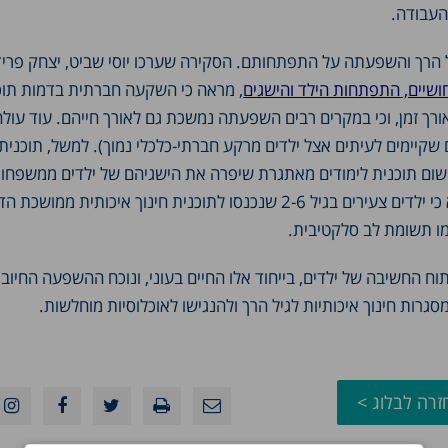
העבודה.
רך והשפעתה על התפתחותם. הסקירה שערכו יוסי שביט, יצחק פרידמן
ם חושיים, התפתחות הילד והישגים
, מראה כי השקעה חברתית בדמות תוכ
ורך זמן, וכי במקרים רבים השפעתה נמשכת גם לאורך חייהם. עוד עולה
שקיימים לעיתים אצל ילדים מרקע חברתי-כלכלי נמוך). למשל, תוכנית
ויישום תוכנית לימודים מאתגרת שיפרה את הישגיהם של ילדים ממשפחו
מעוטות יכולת בכ-30% בקריאה, מתמטיקה וידע כללי. בהולנד נמצא כי ילדים צעירים בגיל 2-6 שנכנסו לתוכנית חינוך איכ
כמו תשומת לב סלקטיבית.
וח החשיבה של ילדים, בייחוד אלו החיים בעוני, ונוכח ההשפעה החיוב
ות חינוך איכותיות לגיל הרך ולהנגישו לאוכלוסיות מוחלשות.
זרה לבלוג >